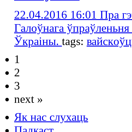
22.04.2016 16:01
Пра гэ
Галоўнага ўпраўленьня
Ўкраіны.
tags:
вайскoў
1
2
3
next »
Як нас слухаць
Падкаст