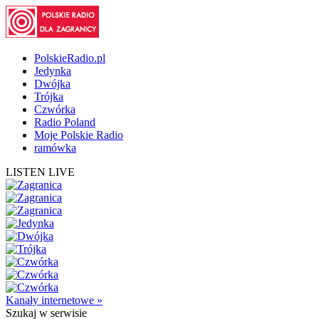
PolskieRadio.pl
Jedynka
Dwójka
Trójka
Czwórka
Radio Poland
Moje Polskie Radio
ramówka
LISTEN LIVE
Kanały internetowe »
Szukaj
w serwisie