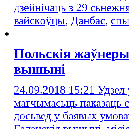
дзейнічаць з 29 сьнежня
вайскoўцы
,
Данбас
,
спы
Польскія жаўнеры
вышыні
24.09.2018 15:21
Удзел 
магчымасьць паказаць с
досьвед у баявых умов
Галанскія вышыні
,
місі