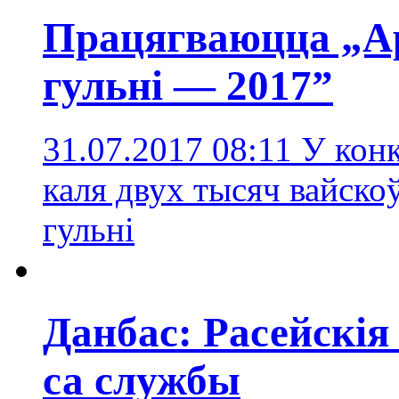
Працягваюцца „А
гульні — 2017”
31.07.2017 08:11
У конк
каля двух тысяч вайско
гульні
Данбас: Расейскі
са службы