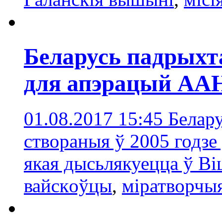
Беларусь падрыхт
для апэрацый АА
01.08.2017 15:45
Белару
створаныя ў 2005 годзе
якая дысьлякуецца ў Ві
вайскoўцы
,
міратворчыя