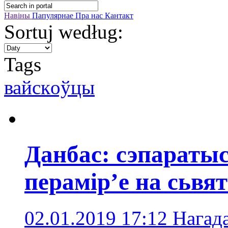
Навіны
Папулярнае
Пра нас
Кантакт
Sortuj według:
Tags
вайскoўцы
Данбас: сэпарат
перамір’е на сьвя
02.01.2019 17:12
Нагад