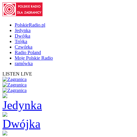
PolskieRadio.pl
Jedynka
Dwójka
Trójka
Czwórka
Radio Poland
Moje Polskie Radio
ramówka
LISTEN LIVE