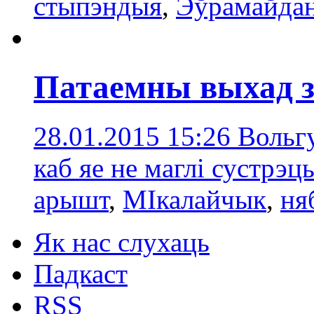
стыпэндыя
,
Эўрамайда
Патаемны выхад 
28.01.2015 15:26
Вольгу
каб яе не маглі сустрэц
арышт
,
МІкалайчык
,
ня
Як нас слухаць
Падкаст
RSS