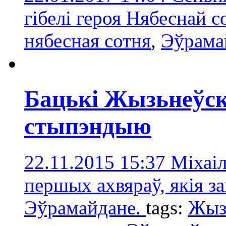
гібелі героя Нябеснай с
нябесная сотня
,
Эўрама
Бацькі Жызьнеўс
стыпэндыю
22.11.2015 15:37
Міхаіл
першых ахвяраў, якія за
Эўрамайдане.
tags:
Жыз