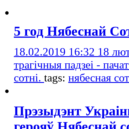
5 год Нябеснай Со
18.02.2019 16:32
18 лют
трагічныя падзеі - пача
сотні.
tags:
нябесная со
Прэзыдэнт Украі
герояў Нябеснай с