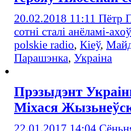
20.02.2018 11:11
Пётр П
сотні сталі анёламі-ахо
polskie radio
,
Кіеў
,
Май
Парашэнка
,
Украінa
Прэзыдэнт Украі
Міхася Жызьнеўс
22.01.2017 14:04
Сёньня