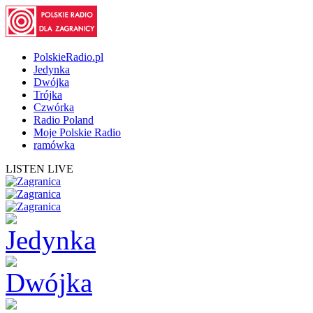
PolskieRadio.pl
Jedynka
Dwójka
Trójka
Czwórka
Radio Poland
Moje Polskie Radio
ramówka
LISTEN LIVE