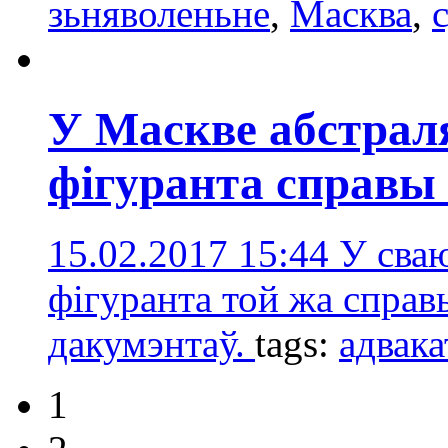
зьняволеньне
,
Масква
,
У Маскве абстрал
фігуранта справы
15.02.2017 15:44
У сваю
фігуранта той жа справ
дакумэнтаў.
tags:
адвака
1