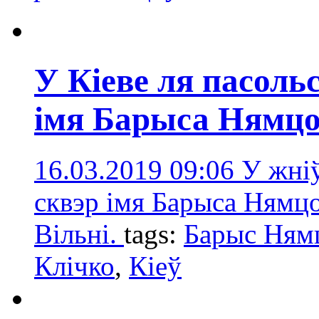
У Кіеве ля пасоль
імя Барыса Нямц
16.03.2019 09:06
У жніў
сквэр імя Барыса Нямцов
Вільні.
tags:
Барыс Ням
Клічко
,
Кіеў