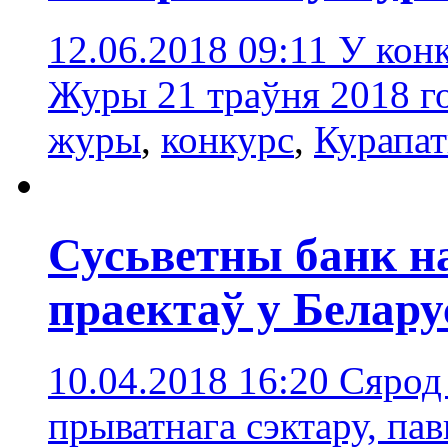
12.06.2018 09:11
У конк
Журы 21 траўня 2018 го
журы
,
конкурc
,
Курапа
Сусьветны банк на
праектаў у Белару
10.04.2018 16:20
Сярод
прыватнага сэктару, па