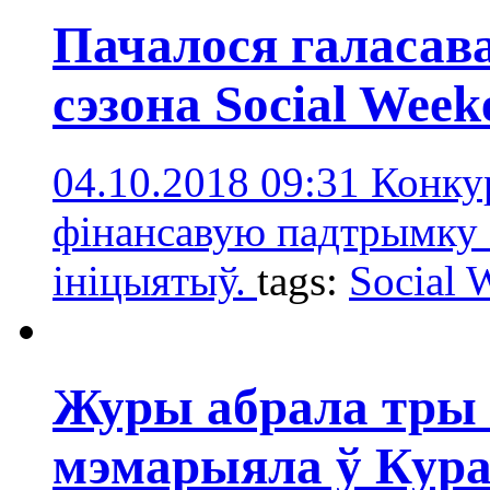
Пачалося галасава
сэзона Social Week
04.10.2018 09:31
Конку
фінансавую падтрымку 
ініцыятыў.
tags:
Social 
Журы абрала тры 
мэмарыяла ў Кура