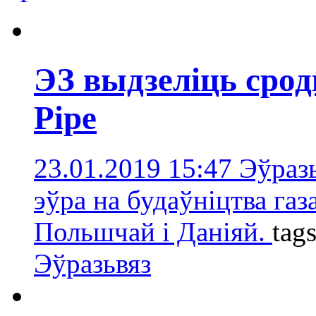
ЭЗ выдзеліць сродк
Pipe
23.01.2019 15:47
Эўраз
эўра на будаўніцтва га
Польшчай і Даніяй.
tag
Эўразьвяз