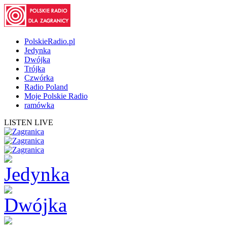
PolskieRadio.pl
Jedynka
Dwójka
Trójka
Czwórka
Radio Poland
Moje Polskie Radio
ramówka
LISTEN LIVE