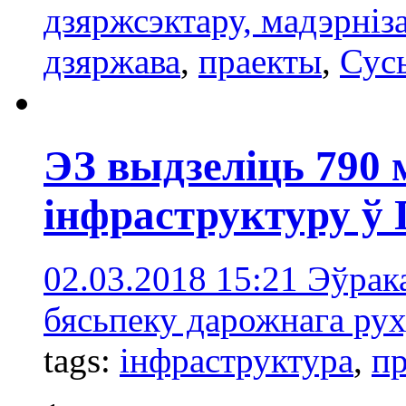
дзяржсэктару, мадэрніз
дзяржава
,
праекты
,
Сус
ЭЗ выдзеліць 790 
інфраструктуру 
02.03.2018 15:21
Эўрака
бясьпеку дарожнага рух
tags:
інфраструктура
,
п