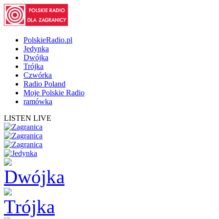
PolskieRadio.pl
Jedynka
Dwójka
Trójka
Czwórka
Radio Poland
Moje Polskie Radio
ramówka
LISTEN LIVE