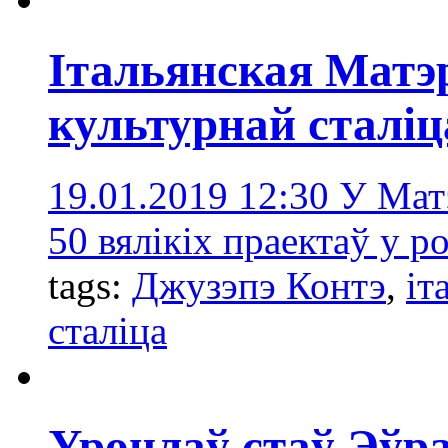
Італьянская Матэ
культурнай сталіц
19.01.2019 12:30
У Матэ
50 вялікіх праектаў у 
tags:
Джузэпэ Контэ
,
іт
сталіца
Уроцлаў стаў Эўр