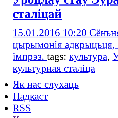
сталіцай
15.01.2016 10:20
Сёньн
цырымонія адкрыцьця, я
імпрэз.
tags:
культура
,
У
культурная сталіца
Як нас слухаць
Падкаст
RSS