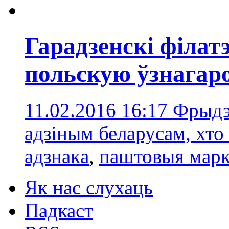
Гарадзенскі філат
польскую ўзнагар
11.02.2016 16:17
Фрыдэ
адзіным беларусам, хто
адзнакa
,
паштовыя марк
Як нас слухаць
Падкаст