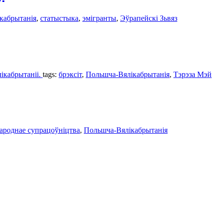
кабрытанія
,
статыстыка
,
эмігранты
,
Эўрапейскі Зьвяз
лікабрытаніі.
tags:
брэксіт
,
Польшча-Вялікабрытанія
,
Тэрэза Мэй
ароднае супрацоўніцтва
,
Польшча-Вялікабрытанія