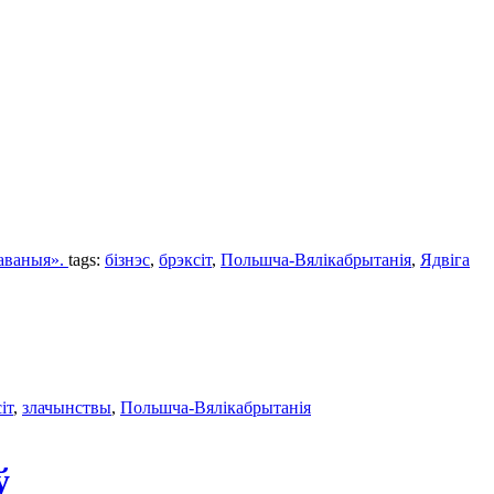
хаваныя».
tags:
бізнэс
,
брэксіт
,
Польшча-Вялікабрытанія
,
Ядвіга
іт
,
злачынствы
,
Польшча-Вялікабрытанія
ў