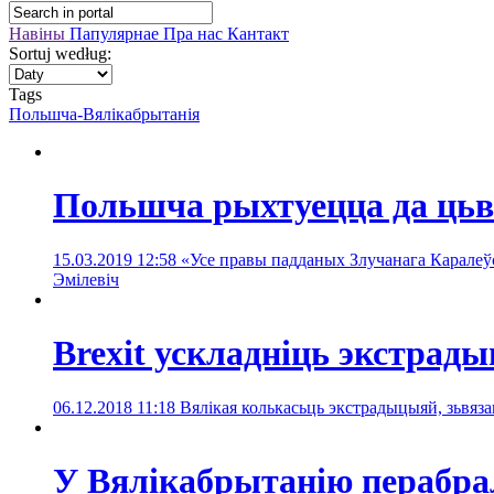
Навіны
Папулярнае
Пра нас
Кантакт
Sortuj według:
Tags
Польшча-Вялікабрытанія
Польшча рыхтуецца да цьвё
15.03.2019 12:58
«Усе правы падданых Злучанага Каралеўс
Эмілевіч
Brexit ускладніць экстрад
06.12.2018 11:18
Вялікая колькасьць экстрадыцыяй, зьвяза
У Вялікабрытанію перабрал