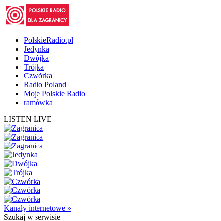
PolskieRadio.pl
Jedynka
Dwójka
Trójka
Czwórka
Radio Poland
Moje Polskie Radio
ramówka
LISTEN LIVE
Kanały internetowe »
Szukaj
w serwisie