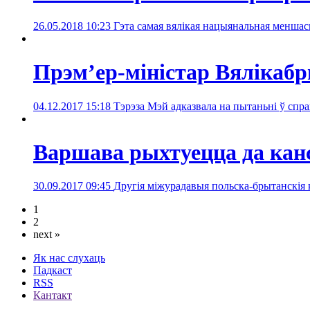
26.05.2018 10:23
Гэта самая вялікая нацыянальная менша
Прэм’ер-міністар Вялікаб
04.12.2017 15:18
Тэрэза Мэй адказвала на пытаньні ў спра
Варшава рыхтуецца да кан
30.09.2017 09:45
Другія міжурадавыя польска-брытанскія 
1
2
next »
Як нас слухаць
Падкаст
RSS
Кантакт