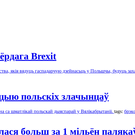
рдага Brexit
тва, якія вядуць гаспадарчую дзейнасьць у Польшчы, будуць за
ыцыю польскіх злачынцаў
на са шматлікай польскай дыяспарай у Вялікабрытаніі.
tags:
брэкс
ася больш за 1 мільён паляка