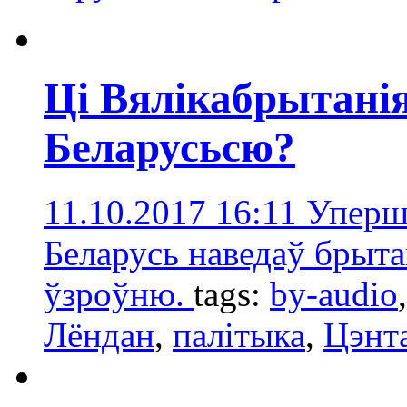
Ці Вялікабрытанія
Беларусьсю?
11.10.2017 16:11
Уперш
Беларусь наведаў брыта
ўзроўню.
tags:
by-audio
Лёндан
,
палітыка
,
Цэнта