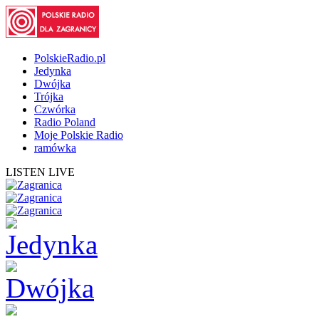
PolskieRadio.pl
Jedynka
Dwójka
Trójka
Czwórka
Radio Poland
Moje Polskie Radio
ramówka
LISTEN LIVE