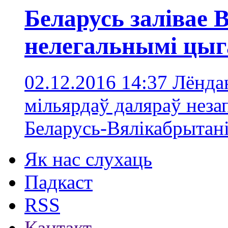
Беларусь залівае 
нелегальнымі цыг
02.12.2016 14:37
Лёндан
мільярдаў даляраў неза
Беларусь-Вялікабрытан
Як нас слухаць
Падкаст
RSS
Кантакт