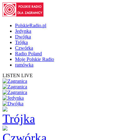
PolskieRadio.pl
Jedynka
Dwójka
Trójka
Czwórka
Radio Poland
Moje Polskie Radio
ramówka
LISTEN LIVE