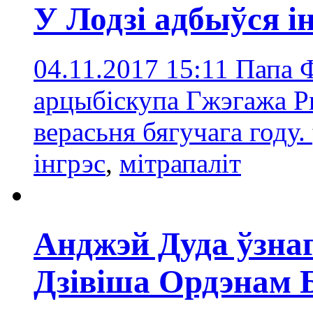
У Лодзі адбыўся і
04.11.2017 15:11
Папа 
арцыбіскупа Гжэгажа Р
верасьня бягучага году.
інгрэс
,
мітрапаліт
Анджэй Дуда ўзнаг
Дзівіша Ордэнам 