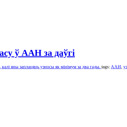
асу ў ААН за даўгі
 калі яны заплацяць узносы як мінімум за два гады.
tags:
ААН
,
у