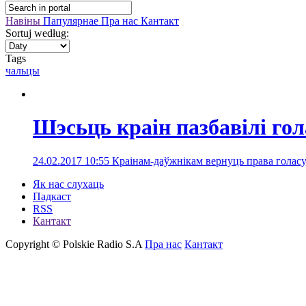
Навіны
Папулярнае
Пра нас
Кантакт
Sortuj według:
Tags
чальцы
Шэсьць краін пазбавілі гол
24.02.2017 10:55
Краінам-даўжнікам вернуць права голасу,
Як нас слухаць
Падкаст
RSS
Кантакт
Copyright © Polskie Radio S.A
Пра нас
Кантакт