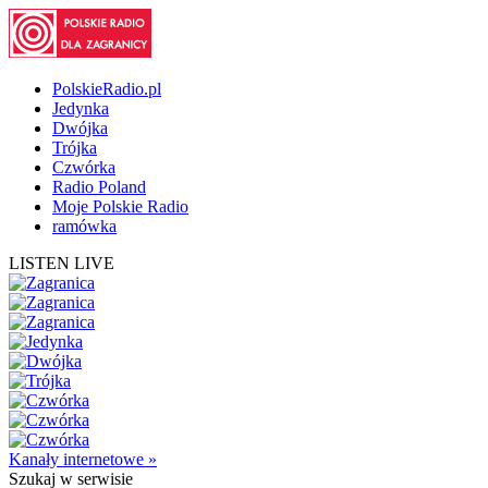
PolskieRadio.pl
Jedynka
Dwójka
Trójka
Czwórka
Radio Poland
Moje Polskie Radio
ramówka
LISTEN LIVE
Kanały internetowe »
Szukaj
w serwisie