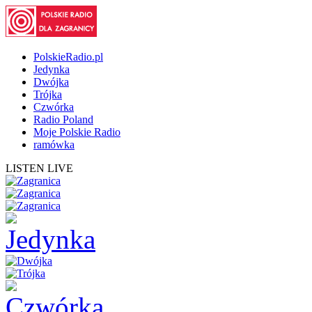
PolskieRadio.pl
Jedynka
Dwójka
Trójka
Czwórka
Radio Poland
Moje Polskie Radio
ramówka
LISTEN LIVE