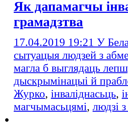
Як дапамагчы інвал
грамадзтва
17.04.2019 19:21
У Бела
сытуацыя людзей з абм
магла б выглядаць лепш
дыскрымінацыі й прабл
Журко
,
інваліднасьць
,
і
магчымасьцямі
,
людзі з