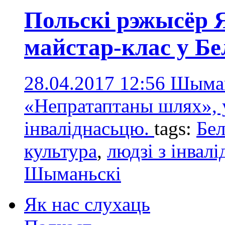
Польскі рэжысёр
майстар-клас у Бе
28.04.2017 12:56
Шыман
«Непратаптаны шлях», 
інваліднасьцю.
tags:
Бе
культура
,
людзі з інвал
Шыманьскі
Як нас слухаць