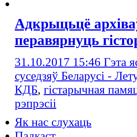
Адкрыцьцё архів
перавярнуць гіст
31.10.2017 15:46
Гэта я
суседзяў Беларусі - Ле
КДБ
,
гістарычная памя
рэпрэсіі
Як нас слухаць
Падкаст