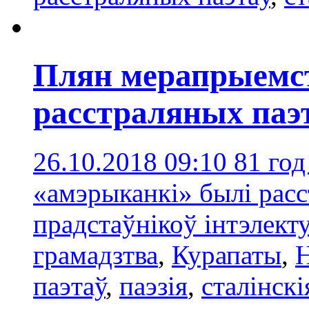
Плян мерапрыемс
расстраляных паэт
26.10.2018 09:10
81 год
«амэрыканкі» былі рас
прадстаўнікоў інтэлект
грамадзтва
,
Курапаты
,
паэтаў
,
паэзія
,
сталінскі