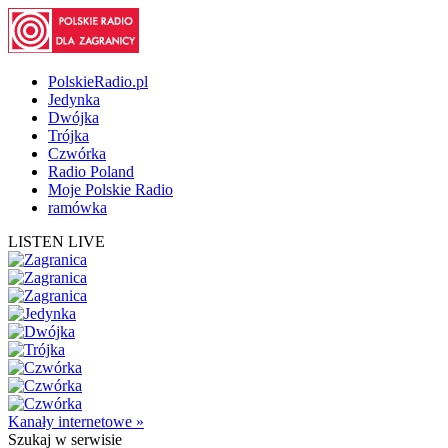
PolskieRadio.pl
Jedynka
Dwójka
Trójka
Czwórka
Radio Poland
Moje Polskie Radio
ramówka
LISTEN LIVE
Kanały internetowe »
Szukaj
w serwisie