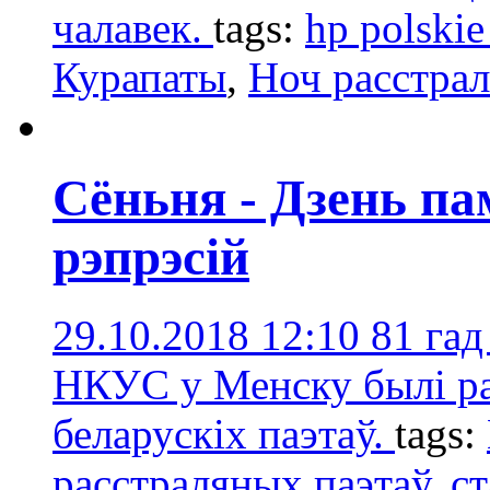
чалавек.
tags:
hp polskie
Курапаты
,
Ноч расстрал
Сёньня - Дзень па
рэпрэсій
29.10.2018 12:10
81 гад
НКУС у Менску былі ра
беларускіх паэтаў.
tags:
расстраляных паэтаў
,
ст