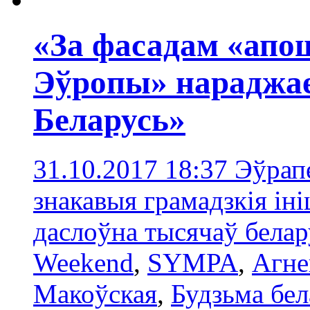
«За фасадам «ап
Эўропы» нараджае
Беларусь»
31.10.2017 18:37
Эўрапе
знакавыя грамадзкія ін
даслоўна тысячаў белар
Weekend
,
SYMPA
,
Агне
Макоўская
,
Будзьма бел