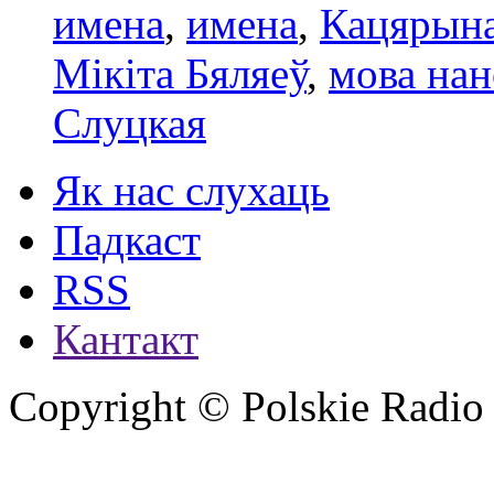
имена
,
имена
,
Кацярын
Мікіта Бяляеў
,
мова нан
Слуцкая
Як нас слухаць
Падкаст
RSS
Кантакт
Copyright © Polskie Radio