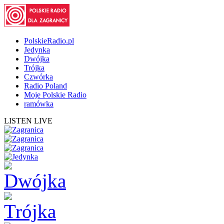
PolskieRadio.pl
Jedynka
Dwójka
Trójka
Czwórka
Radio Poland
Moje Polskie Radio
ramówka
LISTEN LIVE