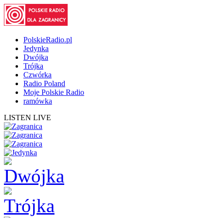
PolskieRadio.pl
Jedynka
Dwójka
Trójka
Czwórka
Radio Poland
Moje Polskie Radio
ramówka
LISTEN LIVE