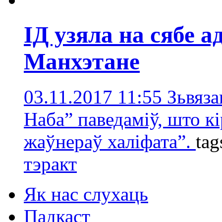
ІД узяла на сябе а
Манхэтане
03.11.2017 11:55
Зьвяза
Наба” паведаміў, што к
жаўнераў халіфата”.
tag
тэракт
Як нас слухаць
Падкаст