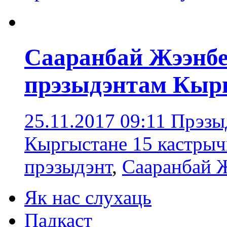
Сааранбай Жээнбе
прэзыдэнтам Кыр
25.11.2017 09:11
Прэзы
Кыргыстане 15 кастрыч
прэзыдэнт
,
Сааранбай 
Як нас слухаць
Падкаст