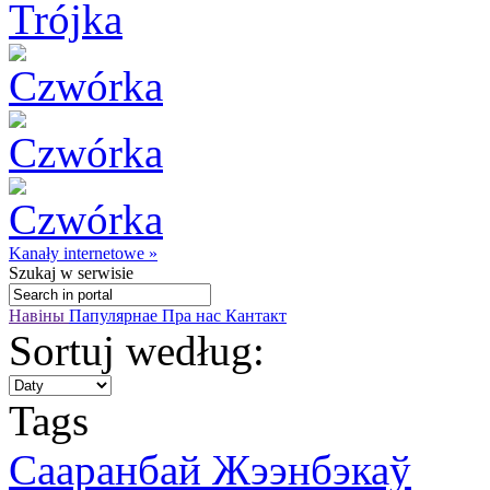
Kanały internetowe »
Szukaj
w serwisie
Навіны
Папулярнае
Пра нас
Кантакт
Sortuj według:
Tags
Сааранбай Жээнбэкаў