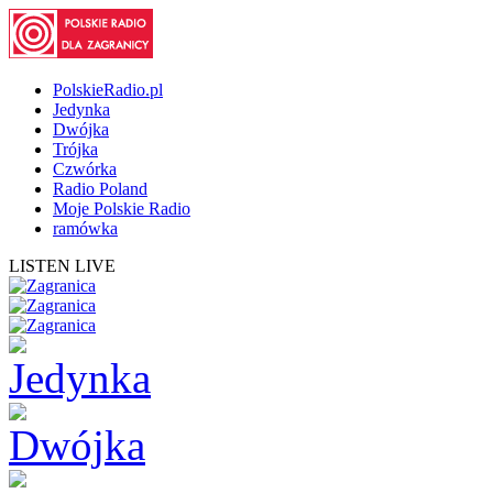
PolskieRadio.pl
Jedynka
Dwójka
Trójka
Czwórka
Radio Poland
Moje Polskie Radio
ramówka
LISTEN LIVE