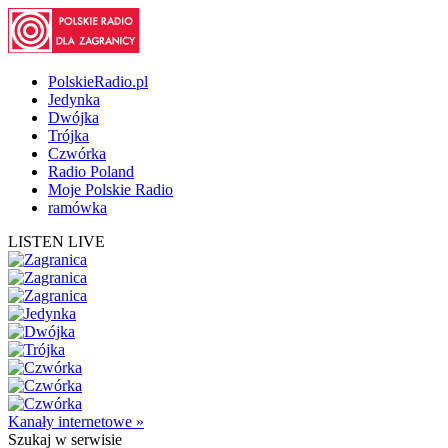
PolskieRadio.pl
Jedynka
Dwójka
Trójka
Czwórka
Radio Poland
Moje Polskie Radio
ramówka
LISTEN LIVE
Kanały internetowe »
Szukaj
w serwisie