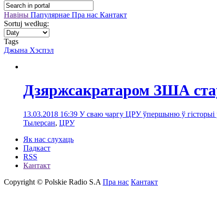
Навіны
Папулярнае
Пра нас
Кантакт
Sortuj według:
Tags
Джына Хэспэл
Дзяржсакратаром ЗША ста
13.03.2018 16:39
У сваю чаргу ЦРУ ўпершыню ў гісторыі
Тылерсан
,
ЦРУ
Як нас слухаць
Падкаст
RSS
Кантакт
Copyright © Polskie Radio S.A
Пра нас
Кантакт