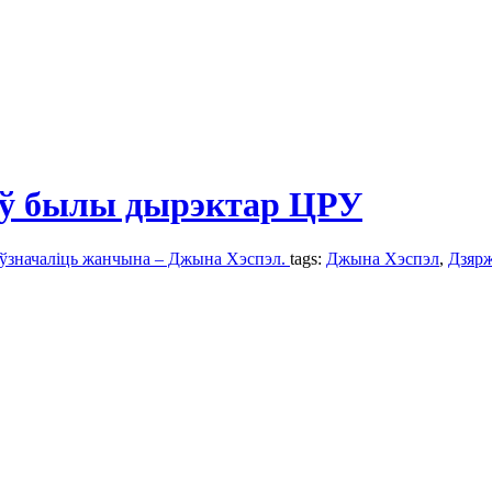
ў былы дырэктар ЦРУ
 ўзначаліць жанчына – Джына Хэспэл.
tags:
Джына Хэспэл
,
Дзяр