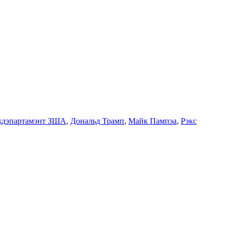
ждэпартамэнт ЗША
,
Дональд Трамп
,
Майк Пампэа
,
Рэкс