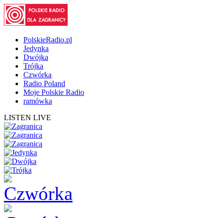
PolskieRadio.pl
Jedynka
Dwójka
Trójka
Czwórka
Radio Poland
Moje Polskie Radio
ramówka
LISTEN LIVE