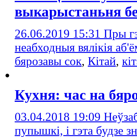
выкарыстаньня бе
26.06.2019 15:31
Пры гэ
неабходныя вялікія аб'ё
бярозавы сок
,
Кітай
,
кіт
Кухня: час на бяр
03.04.2018 19:09
Неўзаб
пупышкі, і гэта будзе з