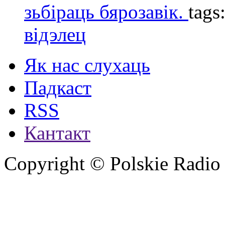
зьбіраць бярозавік.
tags
відэлец
Як нас слухаць
Падкаст
RSS
Кантакт
Copyright © Polskie Radio