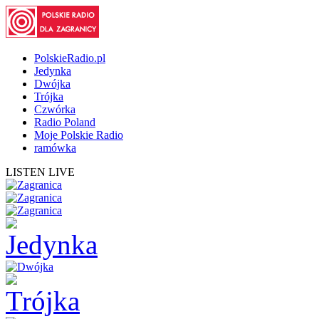
PolskieRadio.pl
Jedynka
Dwójka
Trójka
Czwórka
Radio Poland
Moje Polskie Radio
ramówka
LISTEN LIVE