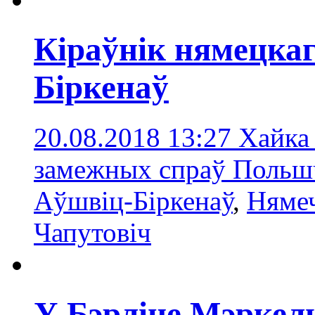
Кіраўнік нямецка
Біркенаў
20.08.2018 13:27
Хайка 
замежных спраў Польш
Аўшвіц-Біркенаў
,
Няме
Чапутовіч
У Бэрліне Мэркель