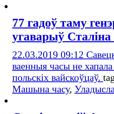
77 гадоў таму ген
угаварыў Сталіна
22.03.2019 09:12
Савецк
ваенныя часы не хапала
польскіх вайскоўцаў.
ta
Машына часу
,
Уладысл