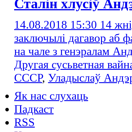
Сталін хлусіў Ан
14.08.2018 15:30
14 жн
заключылі дагавор аб ф
на чале з генэралам Ан
Другая сусьветная вайн
СССР
,
Уладыслаў Андэ
Як нас слухаць
Падкаст
RSS