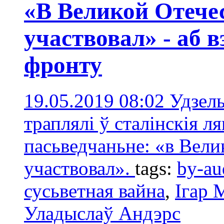
«В Великой Отече
участвовал» - аб 
фронту
19.05.2019 08:02
Удзель
траплялі ў сталінскія л
пасьведчаньне: «в Вели
участвовал».
tags:
by-au
сусьветная вайна
,
Ігар 
Уладыслаў Андэрс