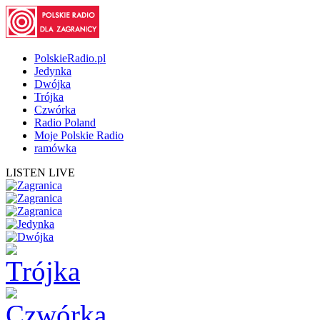
PolskieRadio.pl
Jedynka
Dwójka
Trójka
Czwórka
Radio Poland
Moje Polskie Radio
ramówka
LISTEN LIVE