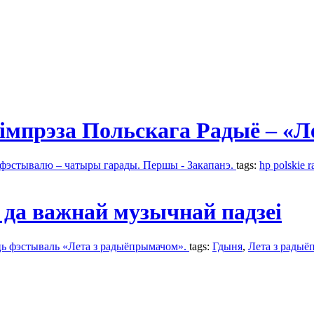
 імпрэза Польскага Радыё – «
фэстывалю – чатыры гарады. Першы - Закапанэ.
tags:
hp polskie r
 да важнай музычнай падзеі
ць фэстываль «Лета з радыёпрымачом».
tags:
Гдыня
,
Лета з рады