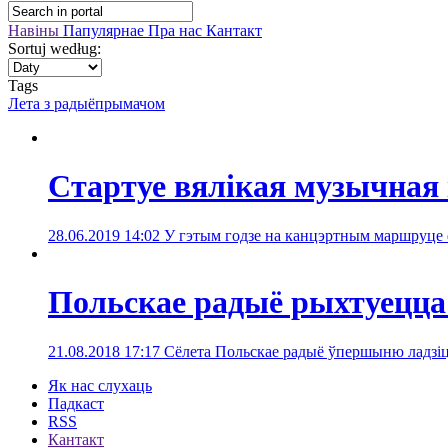
Навіны
Папулярнае
Пра нас
Кантакт
Sortuj według:
Tags
Лета з радыёпрымачом
Cтартуе вялікая музычная
28.06.2019 14:02
У гэтым годзе на канцэртным маршруце 
Польскае радыё рыхтуецца
21.08.2018 17:17
Сёлета Польскае радыё ўпершыню ладзі
Як нас слухаць
Падкаст
RSS
Кантакт