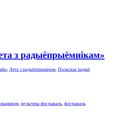
Лета з радыёпрыёмнікам»
adio
,
Лета з радыёпрымачом
,
Польскае радыё
ёпрымачом
,
музычны фэстываль
,
фэстываль