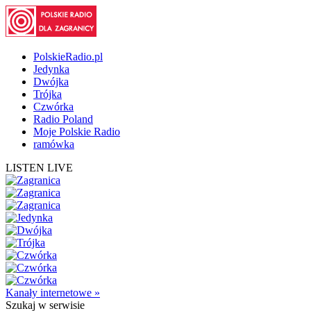
PolskieRadio.pl
Jedynka
Dwójka
Trójka
Czwórka
Radio Poland
Moje Polskie Radio
ramówka
LISTEN LIVE
Kanały internetowe »
Szukaj
w serwisie