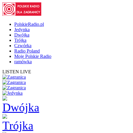
PolskieRadio.pl
Jedynka
Dwójka
Trójka
Czwórka
Radio Poland
Moje Polskie Radio
ramówka
LISTEN LIVE