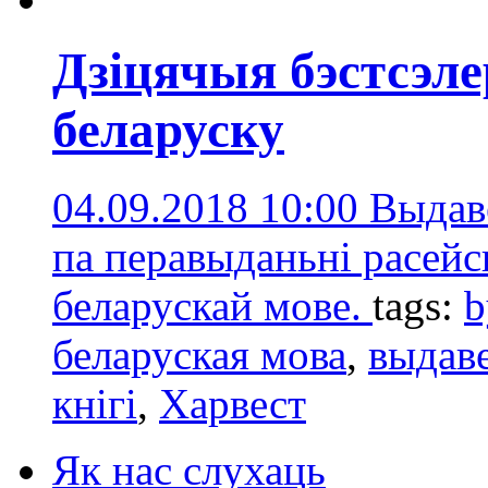
Дзіцячыя бэстсэл
беларуску
04.09.2018 10:00
Выдав
па перавыданьні расейс
беларускай мове.
tags:
b
беларуская мова
,
выдав
кнігі
,
Харвест
Як нас слухаць