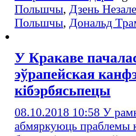
Польшчы
,
Дзень Незал
Польшчы
,
Дональд Тра
У Кракаве пачала
эўрапейская канф
кібэрбясьпецы
08.10.2018 10:58
У рамк
абмяркуюць праблемы к