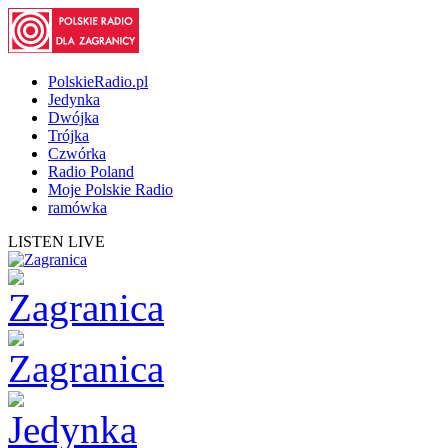
PolskieRadio.pl
Jedynka
Dwójka
Trójka
Czwórka
Radio Poland
Moje Polskie Radio
ramówka
LISTEN LIVE