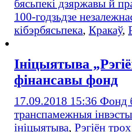
бясьпекі дзяржавы й пр
100-годзьдзе незалежн
кібэрбясьпекa
,
Кракаў
,
Ініцыятыва „Рэгіё
фінансавы фонд
17.09.2018 15:36
Фонд б
транспамежныя інвэсты
ініцыятыва
,
Рэгіён трoх