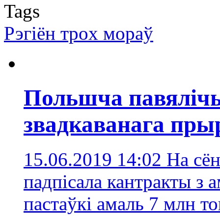
Tags
Рэгіён трoх мораў
Польшча павялічы
звадкаванага пры
15.06.2019 14:02
На сё
падпісала кантракты з 
пастаўкі амаль 7 млн т