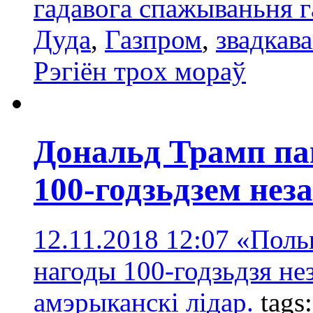
гадавога спажываньня 
Дуда
,
Газпром
,
звадкава
Рэгіён трoх мораў
Дональд Трамп па
100-годзьдзем нез
12.11.2018 12:07
«Польш
нагоды 100-годзьдзя нез
амэрыканскі лідар.
tags