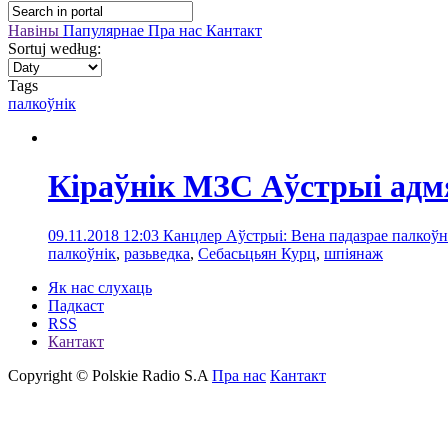
Навіны
Папулярнае
Пра нас
Кантакт
Sortuj według:
Tags
палкоўнік
Кіраўнік МЗС Аўстрыі адмя
09.11.2018 12:03
Канцлер Аўстрыі: Вена падазрае палкоўн
палкоўнік
,
разьведка
,
Себасьцьян Курц
,
шпіянаж
Як нас слухаць
Падкаст
RSS
Кантакт
Copyright © Polskie Radio S.A
Пра нас
Кантакт