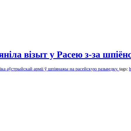
ніла візыт у Расею з-за шпіён
іка аўстрыйскай арміі ў шпіянажы на расейскую разьведку.
tags:
h