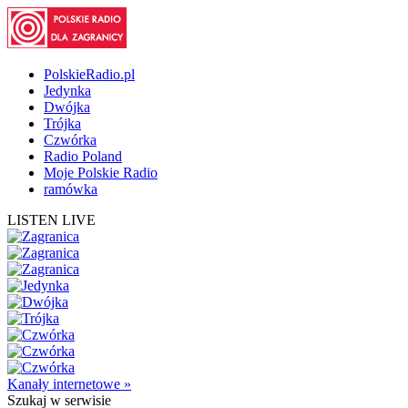
PolskieRadio.pl
Jedynka
Dwójka
Trójka
Czwórka
Radio Poland
Moje Polskie Radio
ramówka
LISTEN LIVE
Kanały internetowe »
Szukaj
w serwisie