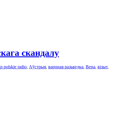
скага скандалу
p polskie radio
,
Аўстрыя
,
ваенная разьведка
,
Вена
,
візыт
,