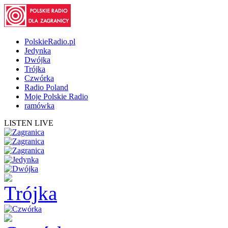
PolskieRadio.pl
Jedynka
Dwójka
Trójka
Czwórka
Radio Poland
Moje Polskie Radio
ramówka
LISTEN LIVE