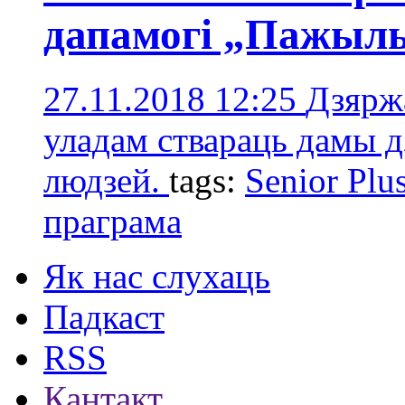
дапамогі „Пажыл
27.11.2018 12:25
Дзярж
уладам ствараць дамы 
людзей.
tags:
Senior Plu
праграма
Як нас слухаць
Падкаст
RSS
Кантакт