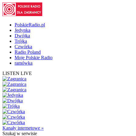
PolskieRadio.pl
Jedynka
Dwójka
Trójka
Czwórka
Radio Poland
Moje Polskie Radio
ramówka
LISTEN LIVE
Kanały internetowe »
Szukaj
w serwisie