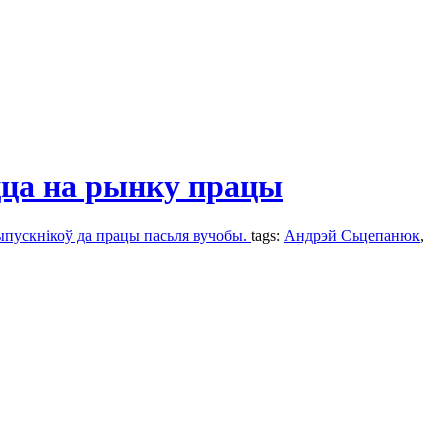
іцца на рынку працы
выпускнікоў да працы пасьля вучобы.
tags:
Андрэй Сьцепанюк
,