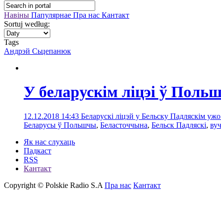
Навіны
Папулярнае
Пра нас
Кантакт
Sortuj według:
Tags
Андрэй Сьцепанюк
У беларускім ліцэі ў Поль
12.12.2018 14:43
Беларускі ліцэй у Бельску Падляскім ужо
Беларусы ў Польшчы
,
Беласточчына
,
Бельск Падляскі
,
вуч
Як нас слухаць
Падкаст
RSS
Кантакт
Copyright © Polskie Radio S.A
Пра нас
Кантакт