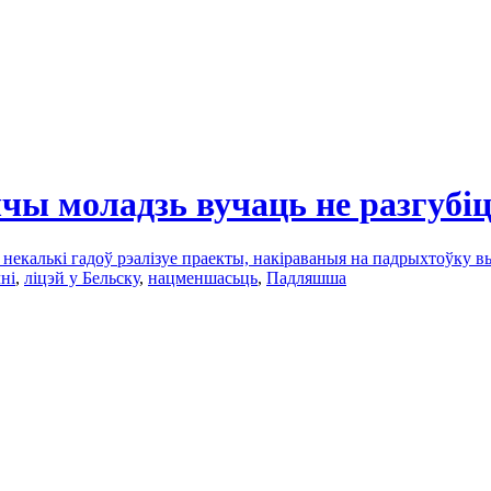
шчы моладзь вучаць не разгуб
 некалькі гадоў рэалізуе праекты, накіраваныя на падрыхтоўку 
ні
,
ліцэй у Бельску
,
нацменшасьць
,
Падляшша