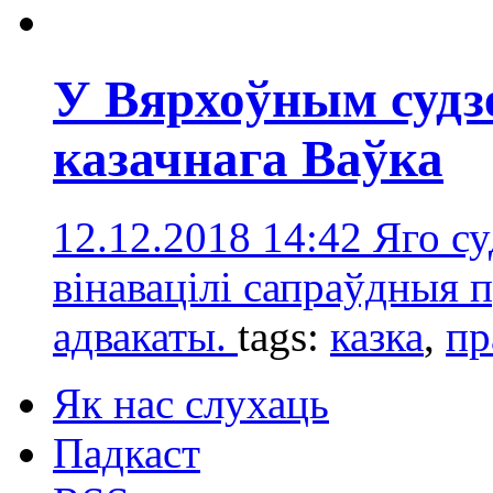
У Вярхоўным судз
казачнага Ваўка
12.12.2018 14:42
Яго су
вінавацілі сапраўдныя 
адвакаты.
tags:
казка
,
пр
Як нас слухаць
Падкаст