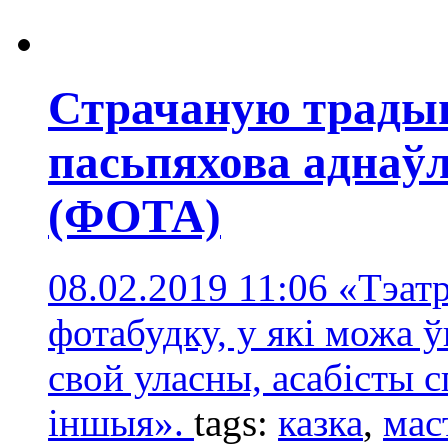
Страчаную традыц
пасьпяхова аднаўл
(ФОТА)
08.02.2019 11:06
«Тэатр
фотабудку, у які можа ўв
свой уласны, асабісты 
іншыя».
tags:
казка
,
мас