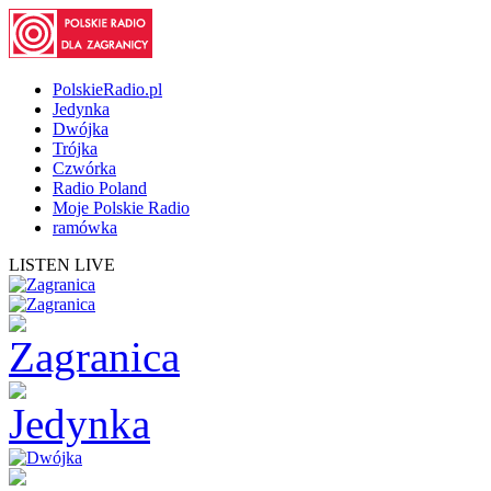
PolskieRadio.pl
Jedynka
Dwójka
Trójka
Czwórka
Radio Poland
Moje Polskie Radio
ramówka
LISTEN LIVE