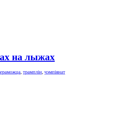
ках на лыжах
ераможца
,
трамплін
,
чэмпіянат