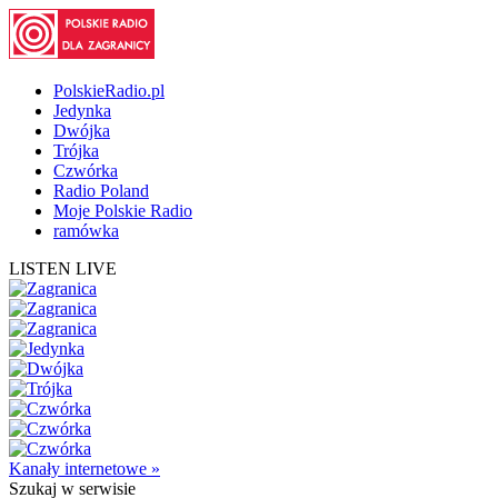
PolskieRadio.pl
Jedynka
Dwójka
Trójka
Czwórka
Radio Poland
Moje Polskie Radio
ramówka
LISTEN LIVE
Kanały internetowe »
Szukaj
w serwisie