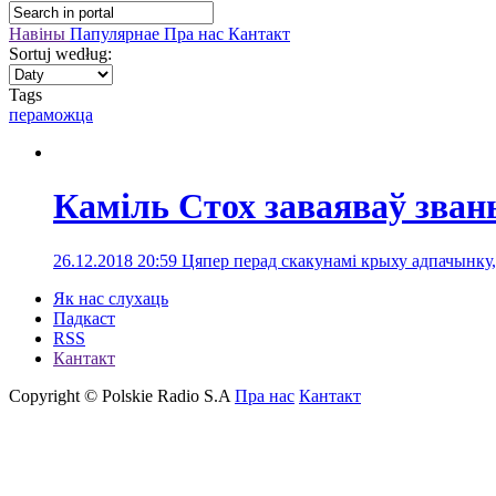
Навіны
Папулярнае
Пра нас
Кантакт
Sortuj według:
Tags
пераможца
Каміль Стох заваяваў зва
26.12.2018 20:59
Цяпер перад скакунамі крыху адпачынку,
Як нас слухаць
Падкаст
RSS
Кантакт
Copyright © Polskie Radio S.A
Пра нас
Кантакт