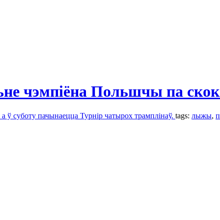
ньне чэмпіёна Польшчы па ско
 а ў суботу пачынаецца Турнір чатырох трамплінаў.
tags:
лыжы
,
п