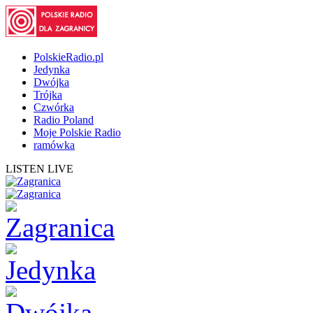
PolskieRadio.pl
Jedynka
Dwójka
Trójka
Czwórka
Radio Poland
Moje Polskie Radio
ramówka
LISTEN LIVE