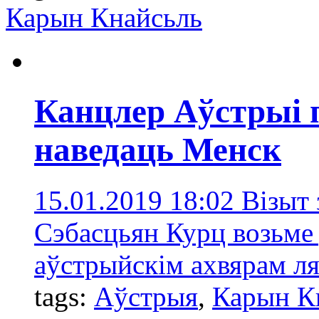
Карын Кнайсьль
Канцлер Аўстрыі 
наведаць Менск
15.01.2019 18:02
Візыт 
Сэбасцьян Курц возьме 
аўстрыйскім ахвярам ля
tags:
Аўстрыя
,
Карын К