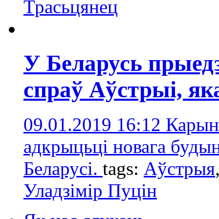
Трасьцянец
У Беларусь прыед
спраў Аўстрыі, як
09.01.2019 16:12
Карын
адкрыцьці новага будын
Беларусі.
tags:
Аўстрыя
Уладзімір Пуцін