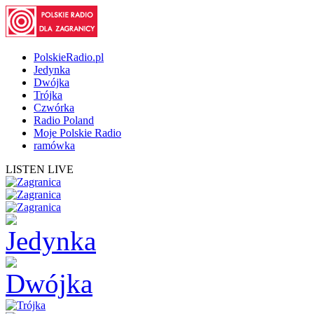
PolskieRadio.pl
Jedynka
Dwójka
Trójka
Czwórka
Radio Poland
Moje Polskie Radio
ramówka
LISTEN LIVE