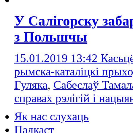
У Салігорску заба
з Польшчы
15.01.2019 13:42
Касьцё
рымска-каталіцкі прыхо
Гуляка
,
Сабеслаў Тамал
справах рэлігій і нацы
Як нас слухаць
Падкаст