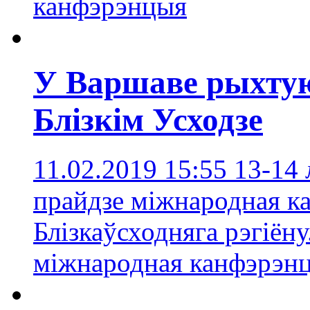
канфэрэнцыя
У Варшаве рыхтую
Блізкім Усходзе
11.02.2019 15:55
13-14 
прайдзе міжнародная к
Блізкаўсходняга рэгіёну
міжнародная канфэрэн