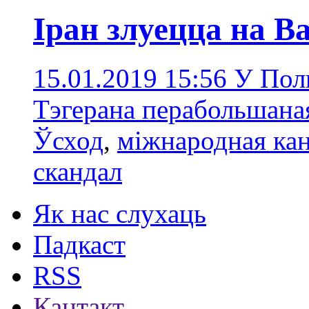
Іран злуецца на В
15.01.2019 15:56
У Пол
Тэгерана перабольшана
Ўсход
,
міжнародная ка
скандал
Як нас слухаць
Падкаст
RSS
Кантакт