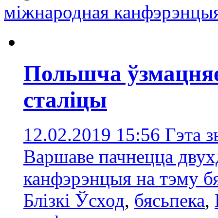
міжнародная канфэрэнцы
Польшча ўзмацняе 
сталіцы
12.02.2019 15:56
Гэта з
Варшаве пачнецца двух
канфэрэнцыя на тэму бя
Блізкi Ўсход
,
бясьпека
,