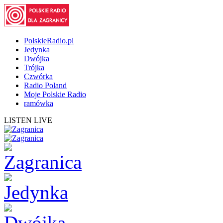
PolskieRadio.pl
Jedynka
Dwójka
Trójka
Czwórka
Radio Poland
Moje Polskie Radio
ramówka
LISTEN LIVE