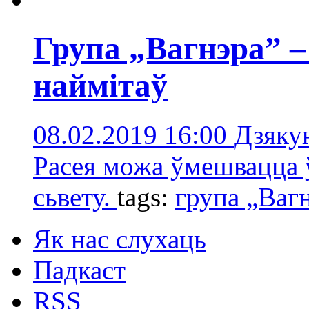
Група „Вагнэра” –
наймітаў
08.02.2019 16:00
Дзяку
Расея можа ўмешвацца 
сьвету.
tags:
групa „Ваг
Як нас слухаць
Падкаст
RSS