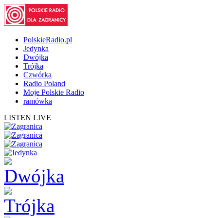
PolskieRadio.pl
Jedynka
Dwójka
Trójka
Czwórka
Radio Poland
Moje Polskie Radio
ramówka
LISTEN LIVE