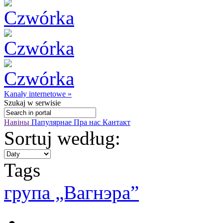
Kanały internetowe »
Szukaj
w serwisie
Навіны
Папулярнае
Пра нас
Кантакт
Sortuj według:
Tags
групa „Вагнэра”