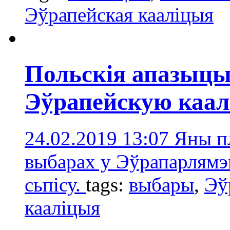
Эўрапейская кааліцыя
Польскія апазыцы
Эўрапейскую каа
24.02.2019 13:07
Яны п
выбарах у Эўрапарлямэн
сьпісу.
tags:
выбары
,
Эў
кааліцыя