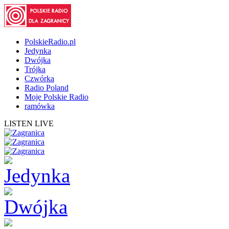
PolskieRadio.pl
Jedynka
Dwójka
Trójka
Czwórka
Radio Poland
Moje Polskie Radio
ramówka
LISTEN LIVE