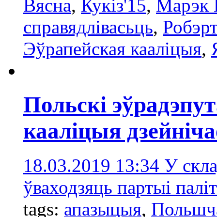
Вясна
,
Кукіз'15
,
Марэк 
справядлівасьць
,
Робэрт
Эўрапейская кааліцыя
,
Польскі эўрадэпут
кааліцыя дзейніча
18.03.2019 13:34
У скла
ўваходзяць партыі пал
tags:
апазыцыя
,
Польшча