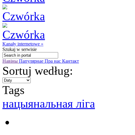
Kanały internetowe »
Szukaj
w serwisie
Навіны
Папулярнае
Пра нас
Кантакт
Sortuj według:
Tags
нацыянальная ліга