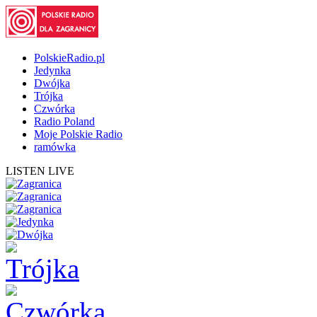
PolskieRadio.pl
Jedynka
Dwójka
Trójka
Czwórka
Radio Poland
Moje Polskie Radio
ramówka
LISTEN LIVE