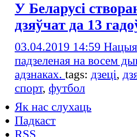
У Беларусі створа
дзяўчат да 13 гадо
03.04.2019 14:59
Нацыян
падзеленая на восем ды
адзнаках.
tags:
дзеці
,
дз
спорт
,
футбол
Як нас слухаць
Падкаст
RSS