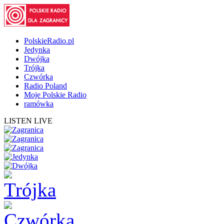
PolskieRadio.pl
Jedynka
Dwójka
Trójka
Czwórka
Radio Poland
Moje Polskie Radio
ramówka
LISTEN LIVE