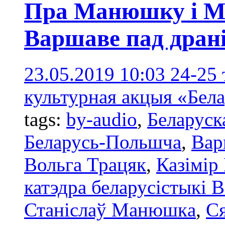
Пра Манюшку і Ма
Варшаве пад драні
23.05.2019 10:03
24-25
культурная акцыя «Бела
tags:
by-audio
,
Беларуск
Беларусь-Польшча
,
Вар
Вольга Трацяк
,
Казімір
катэдра беларусістыкі 
Станіслаў Манюшкa
,
С