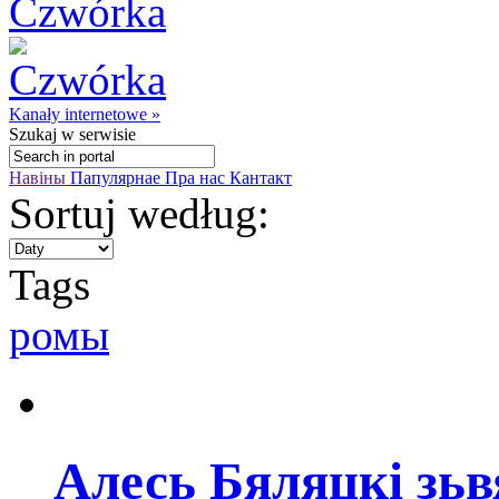
Kanały internetowe »
Szukaj
w serwisie
Навіны
Папулярнае
Пра нас
Кантакт
Sortuj według:
Tags
ромы
Алесь Бяляцкі зьв