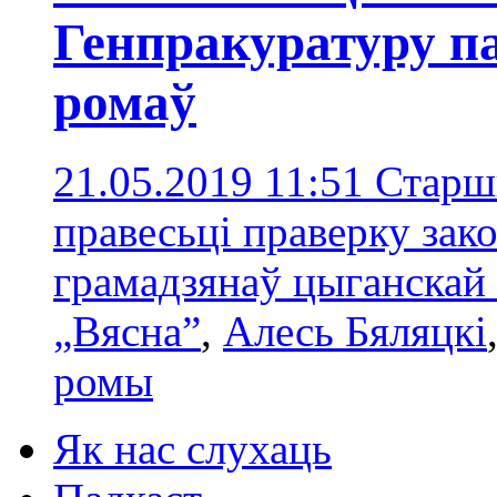
Генпракуратуру п
ромаў
21.05.2019 11:51
Старш
правесьці праверку зак
грамадзянаў цыганскай
„Вясна”
,
Алесь Бяляцкі
ромы
Як нас слухаць