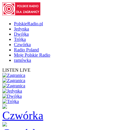
PolskieRadio.pl
Jedynka
Dwójka
Trójka
Czwórka
Radio Poland
Moje Polskie Radio
ramówka
LISTEN LIVE