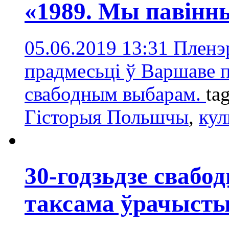
«1989. Мы павінн
05.06.2019 13:31
Пленэ
прадмесьці ў Варшаве
свабодным выбарам.
ta
Гісторыя Польшчы
,
кул
30-годзьдзе свабо
таксама ўрачыст