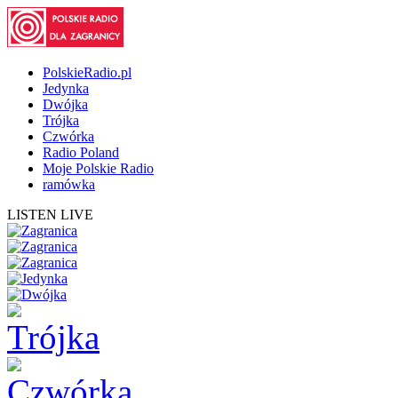
PolskieRadio.pl
Jedynka
Dwójka
Trójka
Czwórka
Radio Poland
Moje Polskie Radio
ramówka
LISTEN LIVE