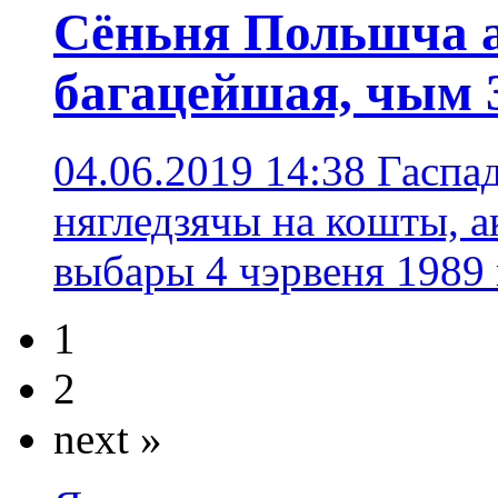
Сёньня Польшча а
багацейшая, чым 3
04.06.2019 14:38
Гаспа
нягледзячы на кошты, а
выбары 4 чэрвеня 1989 
1
2
next »