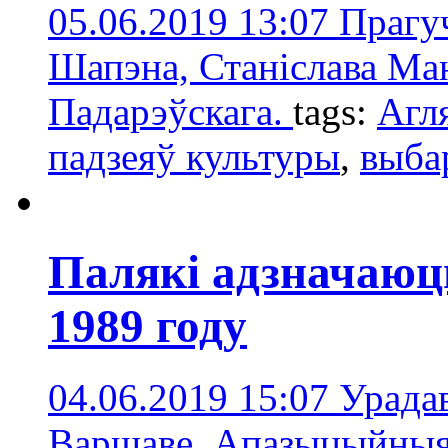
05.06.2019 13:07
Прагу
Шапэна, Станіслава Ма
Падарэўскага.
tags:
Агл
падзеяў культуры
,
выба
Палякі адзначаюць
1989 году
04.06.2019 15:07
Урада
Варшаве. Апазыцыйныя 