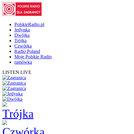
PolskieRadio.pl
Jedynka
Dwójka
Trójka
Czwórka
Radio Poland
Moje Polskie Radio
ramówka
LISTEN LIVE