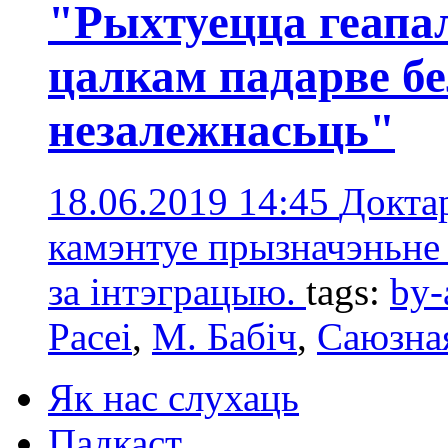
"Рыхтуецца геапа
цалкам падарве б
незалежнасьць"
18.06.2019 14:45
Доктар
камэнтуе прызначэньне 
за інтэграцыю.
tags:
by-
Расеі
,
М. Бабіч
,
Саюзна
Як нас слухаць
Падкаст