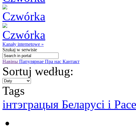
Kanały internetowe »
Szukaj
w serwisie
Навіны
Папулярнае
Пра нас
Кантакт
Sortuj według:
Tags
інтэграцыя Беларусі і Расе