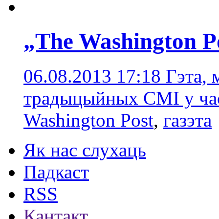
„The Washington P
06.08.2013 17:18
Гэта,
традыцыйных СМІ у час
Washington Post
,
газэта
Як нас слухаць
Падкаст
RSS
Кантакт