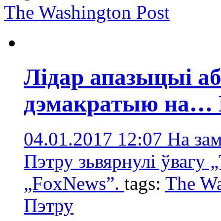
The Washington Post
Лідар апазыцыі а
дэмакратыю на…
04.01.2017 12:07
На за
Пэтру зьвярнулі ўвагу „
„FoxNews”.
tags:
The Wa
Пэтру