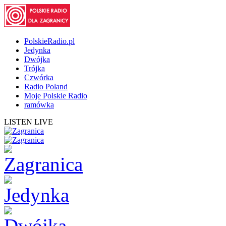
PolskieRadio.pl
Jedynka
Dwójka
Trójka
Czwórka
Radio Poland
Moje Polskie Radio
ramówka
LISTEN LIVE