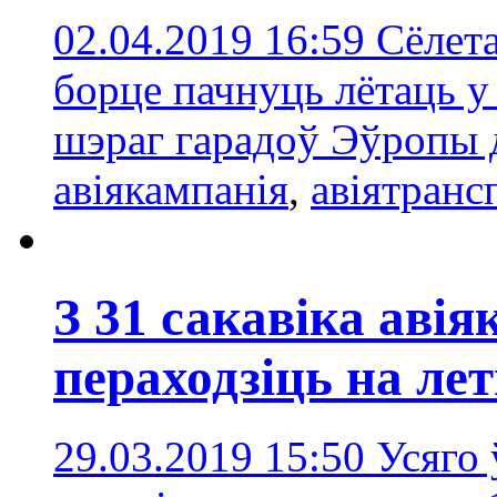
02.04.2019 16:59
Сёлета
борце пачнуць лётаць у
шэраг гарадоў Эўропы 
авіякампанія
,
авіятранс
З 31 сакавіка аві
пераходзіць на лет
29.03.2019 15:50
Усяго 