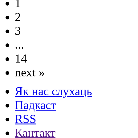
1
2
3
...
14
next »
Як нас слухаць
Падкаст
RSS
Кантакт