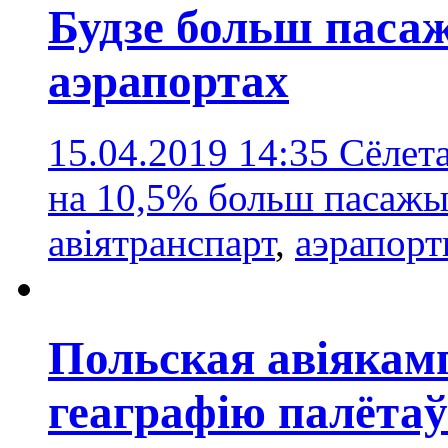
Будзе больш паса
аэрапортах
15.04.2019 14:35
Сёлет
на 10,5% больш пасажы
авіятранспарт
,
аэрапор
Польская авіякам
геаграфію палётаў