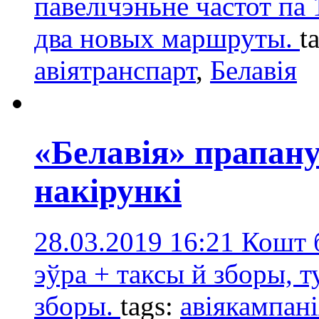
павелічэньне частот па 
два новых маршруты.
t
авіятранспарт
,
Белавія
«Белавія» прапан
накірункі
28.03.2019 16:21
Кошт б
эўра + таксы й зборы, т
зборы.
tags:
авіякампані