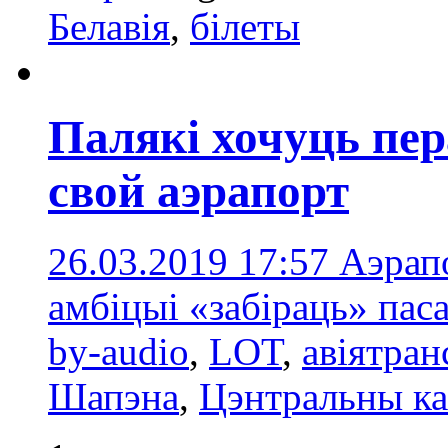
Белавія
,
білеты
Палякі хочуць пер
свой аэрапорт
26.03.2019 17:57
Аэрап
амбіцыі «забіраць» пас
by-audio
,
LOT
,
авіятран
Шапэна
,
Цэнтральны к