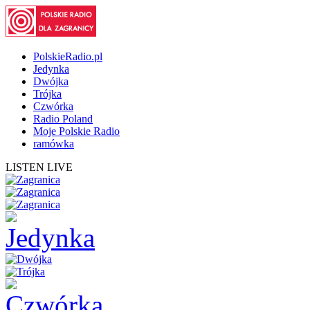
PolskieRadio.pl
Jedynka
Dwójka
Trójka
Czwórka
Radio Poland
Moje Polskie Radio
ramówka
LISTEN LIVE