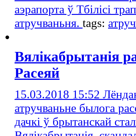
аэрапорта ў Тбілісі тра
атручваньня.
tags:
атру
Вялікабрытанія ра
Расеяй
15.03.2018 15:52
Лёндан
атручваньне былога рас
дачкі ў брытанскай ста
Вялікабрытанія
,
сканда