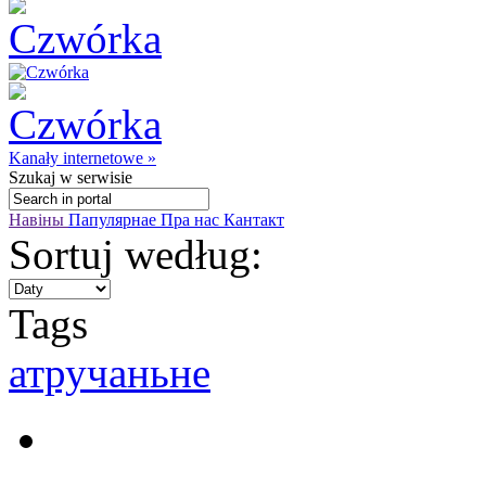
Kanały internetowe »
Szukaj
w serwisie
Навіны
Папулярнае
Пра нас
Кантакт
Sortuj według:
Tags
атручаньнe