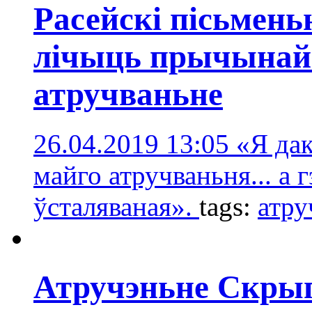
Расейскі пісьмен
лічыць прычынай 
атручваньне
26.04.2019 13:05
«Я да
майго атручваньня... а 
ўсталяваная».
tags:
атру
Атручэньне Скрып