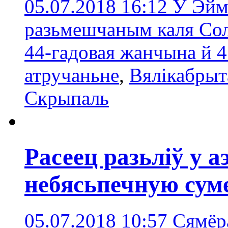
05.07.2018 16:12
У Эймс
разьмешчаным каля Сол
44-гадовая жанчына й 
атручаньнe
,
Вялікабрыт
Скрыпаль
Расеец разьліў у а
небясьпечную сум
05.07.2018 10:57
Сямёр