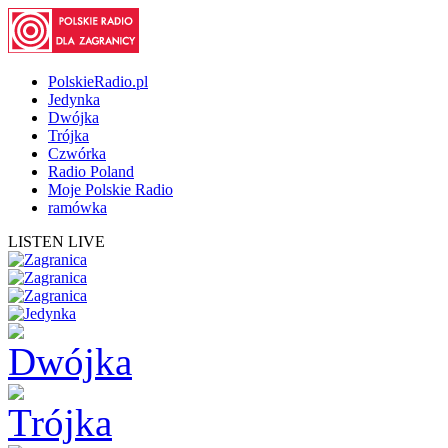
PolskieRadio.pl
Jedynka
Dwójka
Trójka
Czwórka
Radio Poland
Moje Polskie Radio
ramówka
LISTEN LIVE