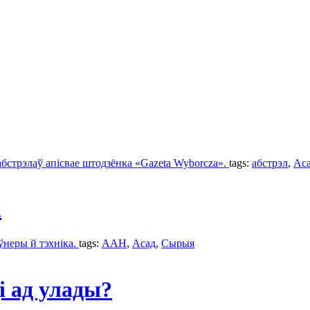
бстрэлаў апісвае штодзёнка «Gazeta Wyborcza».
tags:
абстрэл
,
Ас
а
неры й тэхніка.
tags:
ААН
,
Асад
,
Сырыя
і ад улады?