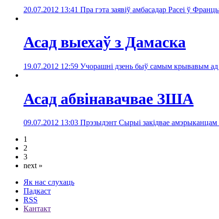
20.07.2012 13:41
Пра гэта заявіў амбасадар Расеі ў Фран
Асад выехаў з Дамаска
19.07.2012 12:59
Учорашні дзень быў самым крывавым ад п
Асад абвінавачвае ЗША
09.07.2012 13:03
Прэзыдэнт Сырыі закідвае амэрыканцам п
1
2
3
next »
Як нас слухаць
Падкаст
RSS
Кантакт