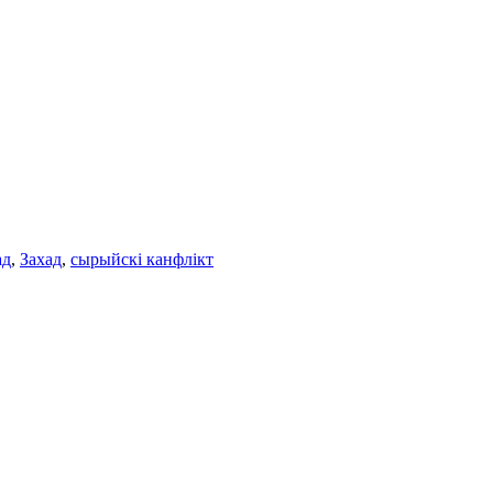
ад
,
Захад
,
сырыйскі канфлікт