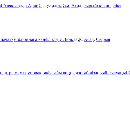
цыі Аляксандар Арлоў.
tags:
адстаўка
,
Асад
,
сырыйскі канфлікт
ачатку збройнага канфлікту ў Лібіі.
tags:
Асад
,
Сырыя
адтрымку груповак, якія займаюцца дэстабілізацыяй сытуацыі ў