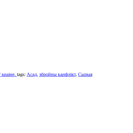
 краіне.
tags:
Асад
,
збройны канфлікт
,
Сырыя