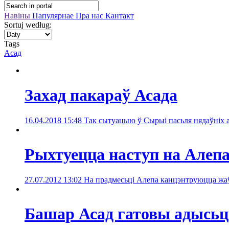
Навіны
Папулярнае
Пра нас
Кантакт
Sortuj według:
Tags
Асад
Захад пакараў Асада
16.04.2018 15:48
Так сытуацыю ў Сырыі пасьля нядаўніх а
Рыхтуецца наступ на Алеп
27.07.2012 13:02
На прадмесьці Алепа канцэнтруюцца жаў
Башар Асад гатовы адысьц