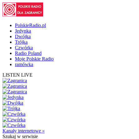
PolskieRadio.pl
Jedynka
Dwójka
Trójka
Czwórka
Radio Poland
Moje Polskie Radio
ramówka
LISTEN LIVE
Kanały internetowe »
Szukaj
w serwisie