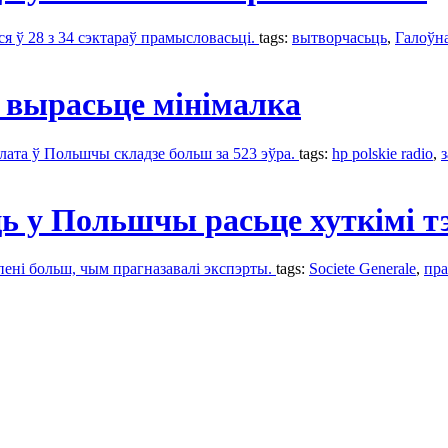
я ў 28 з 34 сэктараў прамысловасьці.
tags:
вытворчасьць
,
Галоўн
 вырасьце мінімалка
плата ў Польшчы складзе больш за 523 эўра.
tags:
hp polskie radio
,
 у Польшчы расьце хуткімі т
ені больш, чым прагназавалі экспэрты.
tags:
Societe Generale
,
пра