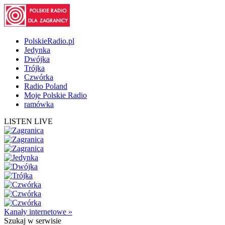
PolskieRadio.pl
Jedynka
Dwójka
Trójka
Czwórka
Radio Poland
Moje Polskie Radio
ramówka
LISTEN LIVE
Kanały internetowe »
Szukaj
w serwisie