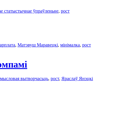
ае статыстычнае ўпраўленьне
,
рост
зарплатa
,
Матэвуш Маравецкі
,
мінімалка
,
рост
эмпамі
мысловая вытворчасьць
,
рост
,
Яраслаў Янэцкі