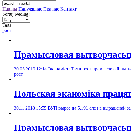
Навіны
Папулярнае
Пра нас
Кантакт
Sortuj według:
Tags
рост
Прамысловая вытворчасьц
20.03.2019 12:14
Эканаміст: Тэмп рост прамысловай вытво
рост
Польская эканоміка працяг
30.11.2018 15:55
ВУП вырас на 5,1%, але не вырашанай з
Прамысловая вытворчасьц