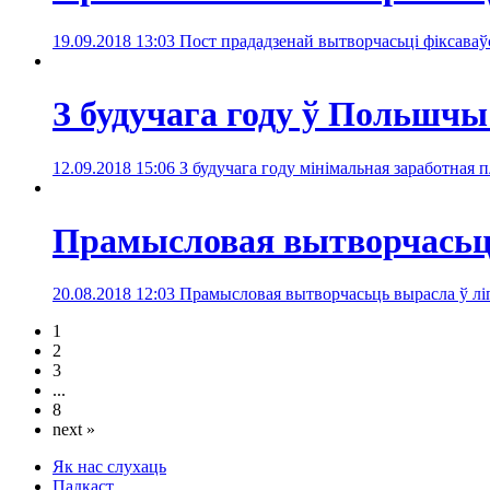
19.09.2018 13:03
Пост прададзенай вытворчасьці фіксаваўс
З будучага году ў Польшчы
12.09.2018 15:06
З будучага году мінімальная заработная 
Прамысловая вытворчасьць
20.08.2018 12:03
Прамысловая вытворчасьць вырасла ў ліп
1
2
3
...
8
next »
Як нас слухаць
Падкаст