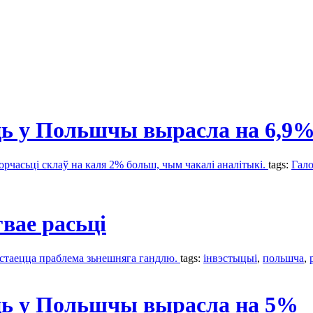
ь у Польшчы вырасла на 6,9
рчасьці склаў на каля 2% больш, чым чакалі аналітыкі.
tags:
Гало
вае расьці
астаецца праблема зьнешняга гандлю.
tags:
інвэстыцыі
,
польшча
,
ь у Польшчы вырасла на 5%