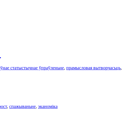
%
ўнае статыстычнае ўпраўленьне
,
прамысловая вытворчасьць
,
рост
,
спажываньне
,
эканоміка