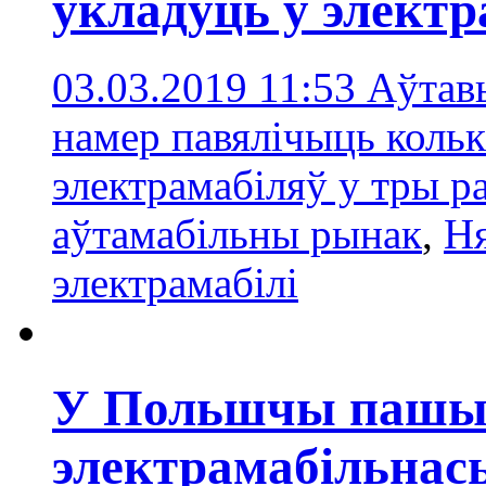
ўкладуць у электр
03.03.2019 11:53
Аўтав
намер павялічыць коль
электрамабіляў у тры р
аўтамабільны рынак
,
Н
электрамабілi
У Польшчы пашы
электрамабільнас