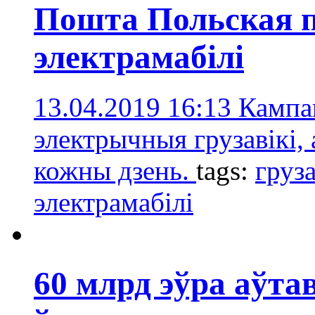
Пошта Польская п
электрамабілі
13.04.2019 16:13
Кампан
электрычныя грузавікі, 
кожны дзень.
tags:
груза
электрамабілi
60 млрд эўра аў