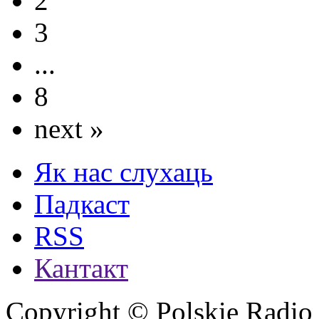
2
3
...
8
next »
Як нас слухаць
Падкаст
RSS
Кантакт
Copyright © Polskie Radio