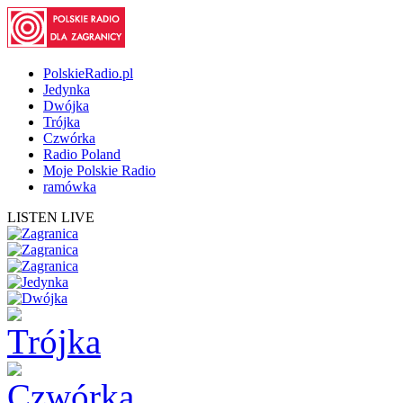
PolskieRadio.pl
Jedynka
Dwójka
Trójka
Czwórka
Radio Poland
Moje Polskie Radio
ramówka
LISTEN LIVE