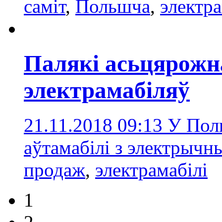
саміт
,
Польшчa
,
электра
Палякі асьцярожн
электрамабіляў
21.11.2018 09:13
У Пол
аўтамабілі з электрычн
продаж
,
электрамабілi
1