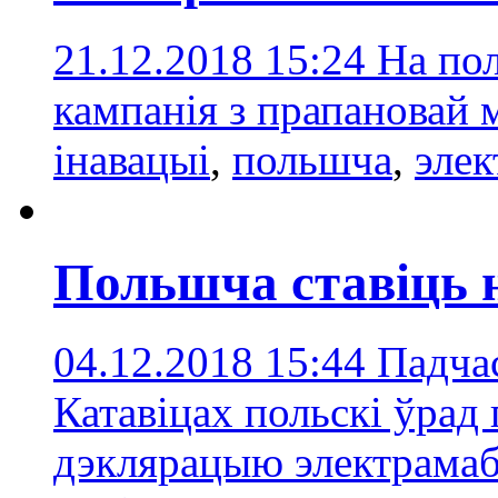
21.12.2018 15:24
На пол
кампанія з прапановай 
інавацыі
,
польшча
,
элек
Польшча ставіць 
04.12.2018 15:44
Падчас
Катавіцах польскі ўрад
дэклярацыю электрамаб