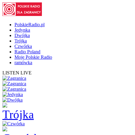
PolskieRadio.pl
Jedynka
Dwójka
Trójka
Czwórka
Radio Poland
Moje Polskie Radio
ramówka
LISTEN LIVE