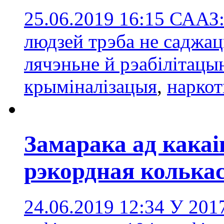
25.06.2019 16:15
СААЗ:
людзей трэба не саджац
лячэньне й рэабілітац
крыміналізацыя
,
наркот
Замарака ад какаі
рэкордная колька
24.06.2019 12:34
У 2017