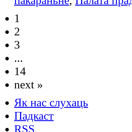
пакараньне
,
Палата пра
1
2
3
...
14
next »
Як нас слухаць
Падкаст
RSS