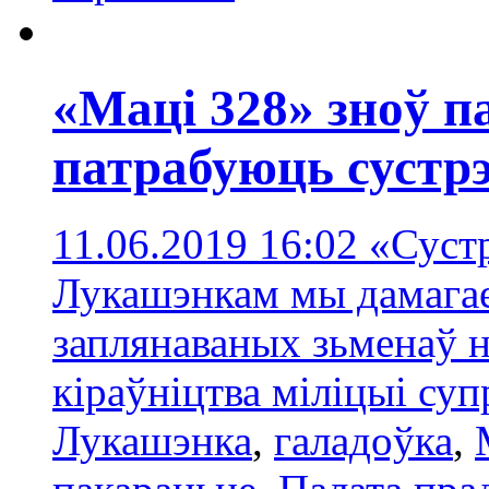
«Маці 328» зноў п
патрабуюць сустр
11.06.2019 16:02
«Суст
Лукашэнкам мы дамагае
заплянаваных зьменаў не
кіраўніцтва міліцыі су
Лукашэнка
,
галадоўка
,