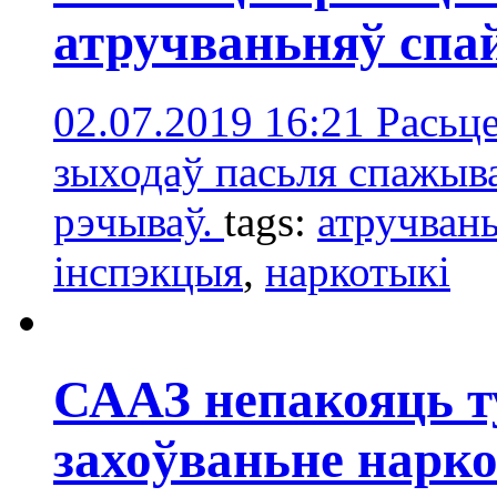
атручваньняў спа
02.07.2019 16:21
Расьц
зыходаў пасьля спажыв
рэчываў.
tags:
атручвань
інспэкцыя
,
наркотыкі
СААЗ непакояць т
захоўваньне нарко