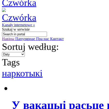
Kanały internetowe »
Szukaj
w serwisie
Навіны
Папулярнае
Пра нас
Кантакт
Sortuj według:
Tags
наркотыкі
У вакацыі расьце