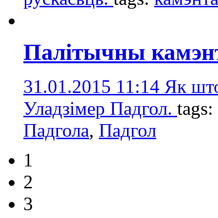
Палітычны камэн
31.01.2015 11:14
Як што
Уладзімер Падгол.
tags:
Падгола
,
Падгол
1
2
3