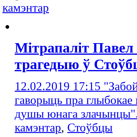
камэнтaр
Мітрапаліт Павел
трагедыю ў Стоўб
12.02.2019 17:15
"Забо
гаворыць пра глыбокае
душы юнага злачынцы"
камэнтaр
,
Стоўбцы