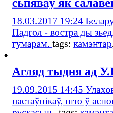
сьпяваў як салаве
18.03.2017 19:24
Белару
Падгол - востра ды зьедл
гумарам.
tags:
камэнтaр
Агляд тыдня ад У
19.09.2015 14:45
Улахов
настаўнікаў, што ў асн
рускасьць.
tags:
камэнт