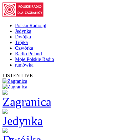
PolskieRadio.pl
Jedynka
Dwójka
Trójka
Czwórka
Radio Poland
Moje Polskie Radio
ramówka
LISTEN LIVE