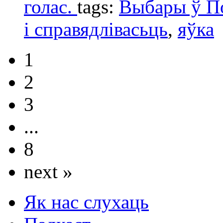
голас.
tags:
Выбары ў 
і справядлівасьць
,
яўка
1
2
3
...
8
next »
Як нас слухаць