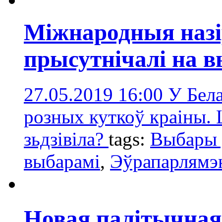
Міжнародныя назір
прысутнічалі на 
27.05.2019 16:00
У Бела
розных куткоў краіны. 
зьдзівіла?
tags:
Выбары
выбарамі
,
Эўрапарлямэ
Новая палітычная