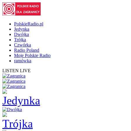
PolskieRadio.pl
Jedynka
Dwójka
Trójka
Czwórka
Radio Poland
Moje Polskie Radio
ramówka
LISTEN LIVE