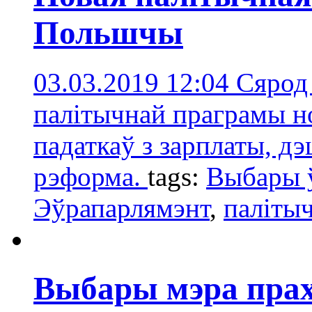
Польшчы
03.03.2019 12:04
Сярод
палітычнай праграмы н
падаткаў з зарплаты, дэ
рэформа.
tags:
Выбары 
Эўрапарлямэнт
,
паліты
Выбары мэра прах