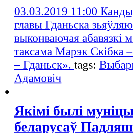
03.03.2019 11:00
Кандыд
главы Гданьска зьяўля
выконваючая абавязкі м
таксама Марэк Скібка –
– Гданьск».
tags:
Выбар
Адамовіч
Якімі былі муніц
беларусаў Падля