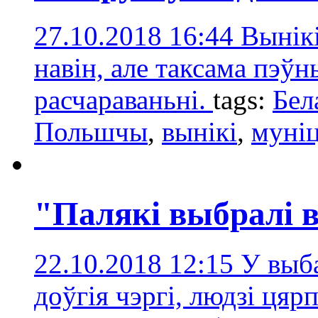
27.10.2018 16:44
Вынік
навін, але таксама пэўн
расчараваньні.
tags:
Бел
Польшчы
,
вынікі
,
муніц
"Палякі выбралі
22.10.2018 12:15
У выба
доўгія чэргі, людзі цярп