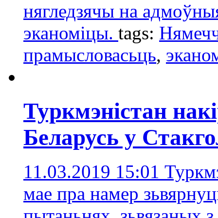
нягледзячы на адмоўны
эканоміцы.
tags:
Нямеч
прамысловасьць
,
экано
Туркмэністан накі
Беларусь у Стакго
11.03.2019 15:01
Туркмэ
мае пра намер зьвярнуц
пытаньнях, зьвязаных з