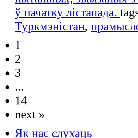
ў пачатку лістапада.
tag
Туркмэністан
,
прамысл
1
2
3
...
14
next »
Як нас слухаць