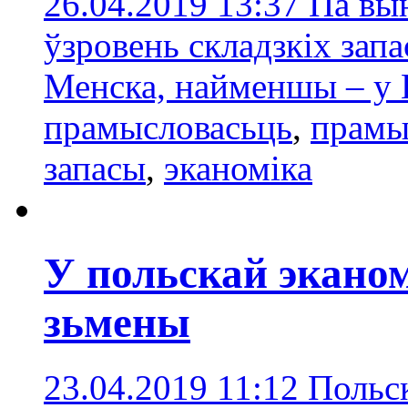
26.04.2019 13:37
Па вы
ўзровень складзкіх зап
Менска, найменшы – у 
прамысловасьць
,
прамы
запасы
,
эканоміка
У польскай экано
зьмены
23.04.2019 11:12
Польск