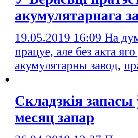
акумулятарнага з
19.05.2019 16:09
На дум
працуе, але без акта яг
акумулятарны завод
,
пр
Складзкія запасы 
месяц запар