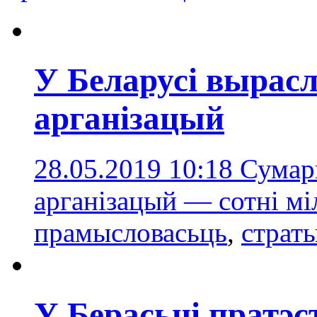
У Беларусі вырас
арганізацый
28.05.2019 10:18
Сумар
арганізацый — сотні мі
прамысловасьць
,
страт
У Берасьці пратэс