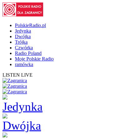
PolskieRadio.pl
Jedynka
Dwójka
Trójka
Czwórka
Radio Poland
Moje Polskie Radio
ramówka
LISTEN LIVE