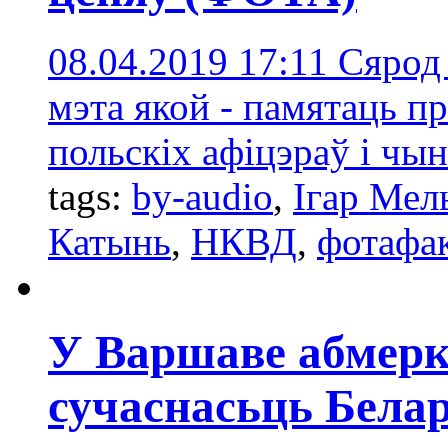
08.04.2019 17:11
Сярод 
мэта якой - памятаць п
польскіх афіцэраў і чын
tags:
by-audio
,
Ігар Мел
Катынь
,
НКВД
,
фотафа
У Варшаве абмерка
сучаснасьць Бела