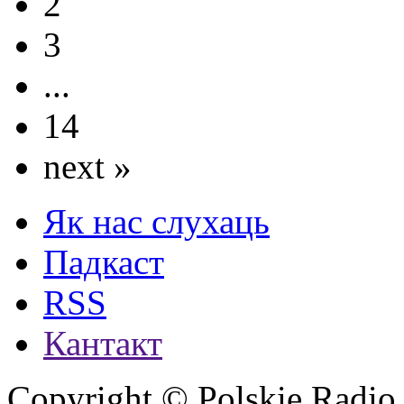
2
3
...
14
next »
Як нас слухаць
Падкаст
RSS
Кантакт
Copyright © Polskie Radio