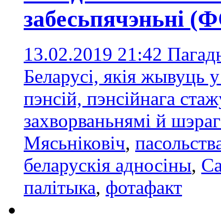
забесьпячэньні (
13.02.2019 21:42
Пагад
Беларусі, якія жывуць 
пэнсій, пэнсійнага стажу
захворваньнямі й шэра
Мясьніковіч
,
пасольств
беларускія адносіны
,
Са
палітыка
,
фотафакт