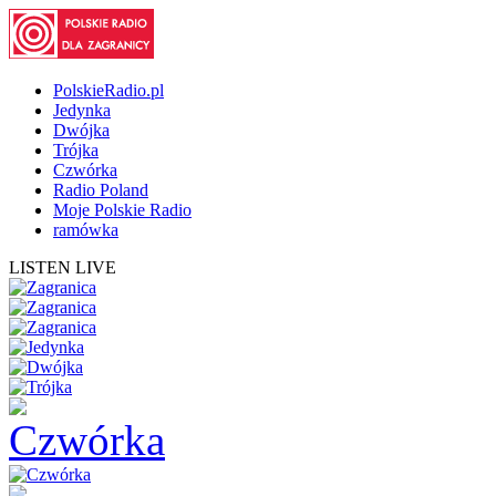
PolskieRadio.pl
Jedynka
Dwójka
Trójka
Czwórka
Radio Poland
Moje Polskie Radio
ramówka
LISTEN LIVE