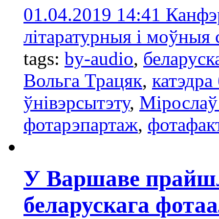
01.04.2019 14:41
Канфэ
літаратурныя і моўныя 
tags:
by-audio
,
беларуск
Вольга Трацяк
,
катэдра
ўнівэрсытэту
,
Мірослаў
фотарэпартаж
,
фотафак
У Варшаве прайш
беларускага фота