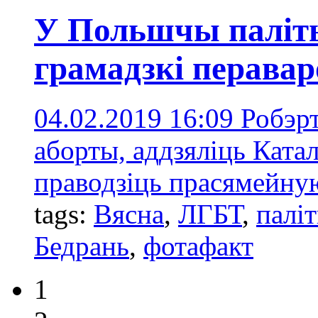
У Польшчы паліты
грамадзкі перава
04.02.2019 16:09
Робэрт
аборты, аддзяліць Катал
праводзіць прасямейную
tags:
Вясна
,
ЛГБТ
,
палі
Бедрань
,
фотафакт
1