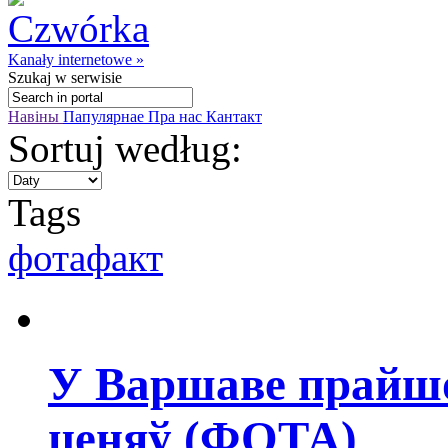
Kanały internetowe »
Szukaj
w serwisie
Навіны
Папулярнае
Пра нас
Кантакт
Sortuj według:
Tags
фотафакт
У Варшаве прайш
ценяў (ФОТА)