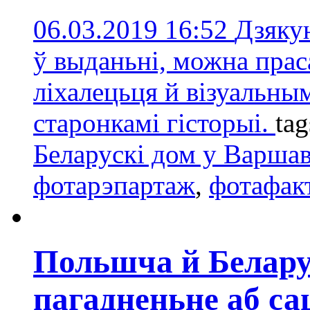
06.03.2019 16:52
Дзяку
ў выданьні, можна прас
ліхалецьця й візуальны
старонкамі гісторыі.
ta
Беларускі дом у Варша
фотарэпартаж
,
фотафак
Польшча й Белару
пагадненьне аб с