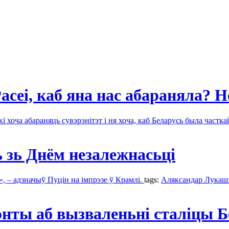
сеі, каб яна нас абараняла? Н
 хоча абараняць сувэрэнітэт і ня хоча, каб Беларусь была частка
 зь Днём незалежнасьці
, – адзначыў Пуцін на імпрэзе ў Крамлі.
tags:
Аляксандар Лукаш
энты аб вызваленьні сталіцы Б