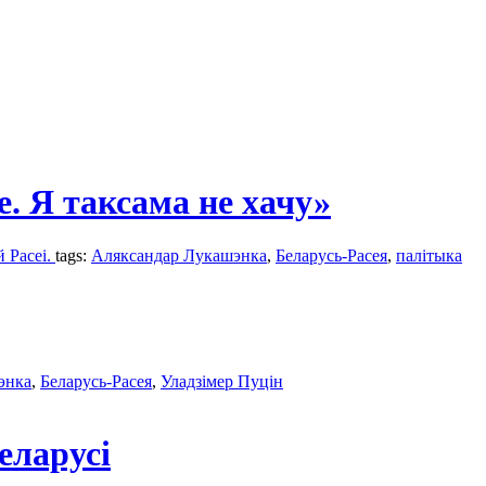
е. Я таксама не хачу»
й Расеі.
tags:
Аляксандар Лукашэнка
,
Беларусь-Расея
,
палітыка
энка
,
Беларусь-Расея
,
Уладзімер Пуцін
еларусі