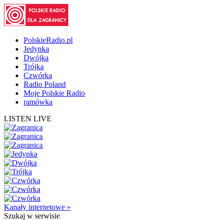
PolskieRadio.pl
Jedynka
Dwójka
Trójka
Czwórka
Radio Poland
Moje Polskie Radio
ramówka
LISTEN LIVE
Kanały internetowe »
Szukaj
w serwisie