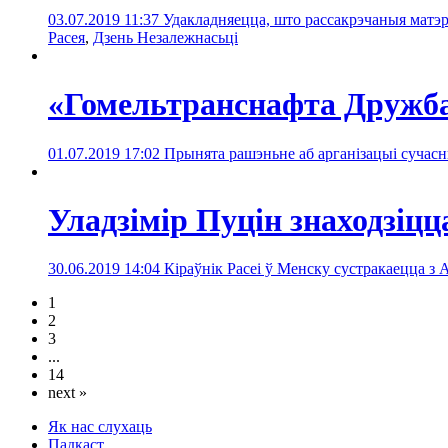
03.07.2019 11:37
Удакладняецца, што рассакрэчаныя матэр
Расея
,
Дзень Незалежнасьці
«Гомельтранснафта Дружба
01.07.2019 17:02
Прынята рашэньне аб арганізацыі сучасн
Уладзімір Пуцін знаходзіцц
30.06.2019 14:04
Кіраўнік Расеі ў Менску сустракаецца 
1
2
3
...
14
next »
Як нас слухаць
Падкаст