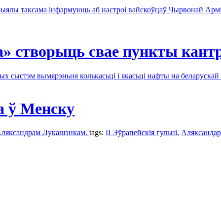
ыялы таксама інфармуюць аб настроі вайскоўцаў Чырвонай Арміі 
» створыць свае пункты кантр
ых сыстэм вымярэньня колькасьці і якасьці нафты на беларускай
а ў Менску
з Аляксандрам Лукашэнкам.
tags:
II Эўрапейскія гульні
,
Аляксандaр