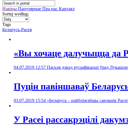
Навіны
Папулярнае
Пра нас
Кантакт
Sortuj według:
Tags
Беларусь-Расея
«Вы хочаце далучыцца да Ра
04.07.2019 12:57
Пасьля дэкад русыфікацыі ўрад Лукашэнкі
Пуцін павіншаваў Беларусь
03.07.2019 15:54
«Беларусь – найбліжэйшы саюзьнік Расеі»
У Расеі рассакрэцілі дакум