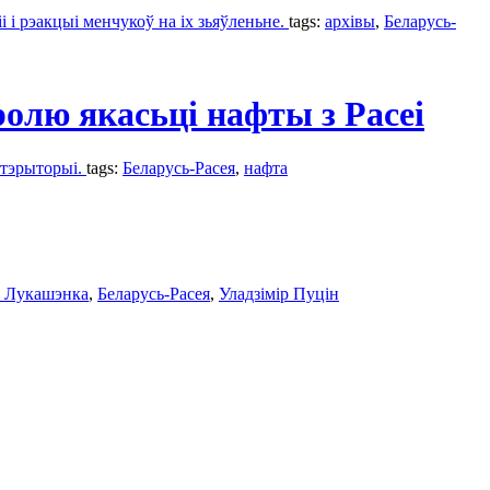
і рэакцыі менчукоў на іх зьяўленьне.
tags:
архівы
,
Беларусь-
олю якасьці нафты з Расеі
 тэрыторыі.
tags:
Беларусь-Расея
,
нафта
 Лукашэнка
,
Беларусь-Расея
,
Уладзімір Пуцін