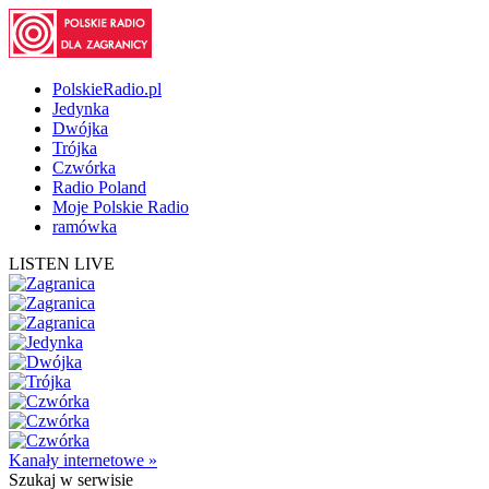
PolskieRadio.pl
Jedynka
Dwójka
Trójka
Czwórka
Radio Poland
Moje Polskie Radio
ramówka
LISTEN LIVE
Kanały internetowe »
Szukaj
w serwisie