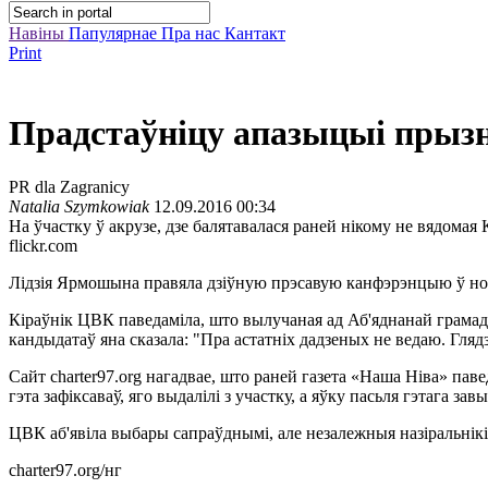
Навіны
Папулярнае
Пра нас
Кантакт
Print
Прадстаўніцу апазыцыі прызн
PR dla Zagranicy
Natalia Szymkowiak
12.09.2016 00:34
На ўчастку ў акрузе, дзе балятавалася раней нікому не вядомая 
flickr.com
Лідзія Ярмошына правяла дзіўную прэсавую канфэрэнцыю ў ноч 
Кіраўнік ЦВК паведаміла, што вылучаная ад Аб'яднанай грамад
кандыдатаў яна сказала: "Пра астатніх дадзеных не ведаю. Глядз
Сайт charter97.org нагадвае, што раней газета «Наша Нiва» паве
гэта зафіксаваў, яго выдалілі з участку, а яўку пасьля гэтага завы
ЦВК аб'явіла выбары сапраўднымі, але незалежныя назіральнікі
charter97.org/нг