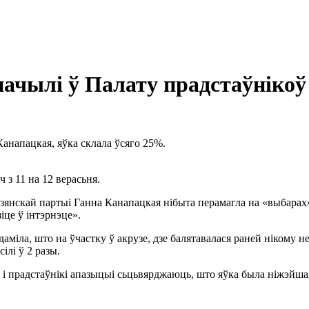
ачылі ў Палату прадстаўнікоў
Канапацкая, яўка склала ўсяго 25%.
з 11 на 12 верасьня.
зянскай партыі Ганна Канапацкая нібыта перамагла на «выбарах
іце ў інтэрнэце».
даміла, што на ўчастку ў акрузе, дзе балятавалася раней нікому 
сілі ў 2 разы.
 і прадстаўнікі апазыцыі сьцьвярджаюць, што яўка была ніжэйшая