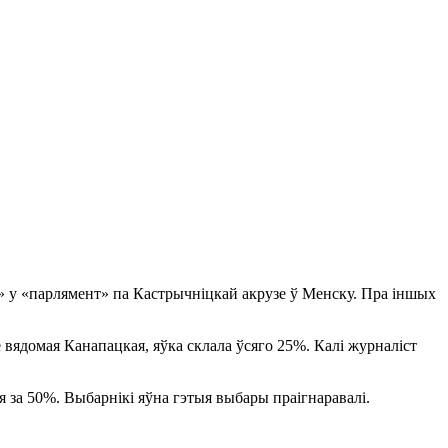
» у «парлямент» па Кастрычніцкай акрузе ў Менску. Пра іншых
не вядомая Канапацкая, яўка склала ўсяго 25%. Калі журналіст
 за 50%. Выбарнікі яўна гэтыя выбары праігнаравалі.